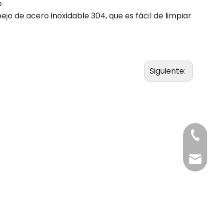
e
jo de acero inoxidable 304, que es fácil de limpiar
Siguiente:
+86-20
Benny@