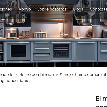
ciones
Apoyo
Sobre nosotros
Blogs
Contáct
na modulares
uelas y educación
Servicio
Equipos de Concesión
Introducción de la empresa
Comedor del personal
Preguntas fre
Equipo de
Hist
eles
Equipo de preparación de alimentos
Equipo de panadería
Restaurante y comida rápid
Equipo de
Equipos de fabricación de acero inoxidable
nadería
»
Horno combinado
»
El mejor horno comercia
ing concurridos
El 