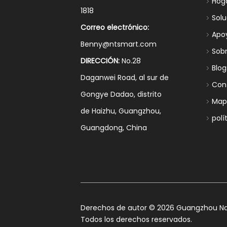
Hog
1818
Sol
Correo electrónico:
Apo
Benny@ntsmart.com
Sob
DIRECCIÓN:
No.28
Blog
Daganwei Road, al sur de
Con
Gongye Dadao, distrito
Mapa
de Haizhu, Guangzhou,
polí
Guangdong, China
​Derechos de autor ©
2026
Guangzhou Nan
Todos los derechos reservados.