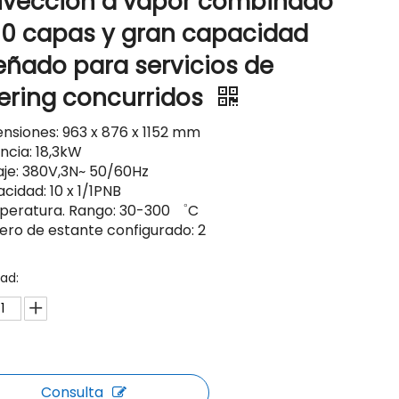
vección a vapor combinado
10 capas y gran capacidad
eñado para servicios de
ering concurridos
ensiones: 963 x 876 x 1152 mm
ncia: 18,3kW
taje: 380V,3N~ 50/60Hz
cidad: 10 x 1/1PNB
peratura. Rango: 30-300 ゜C
ero de estante configurado: 2
ad:
Consulta