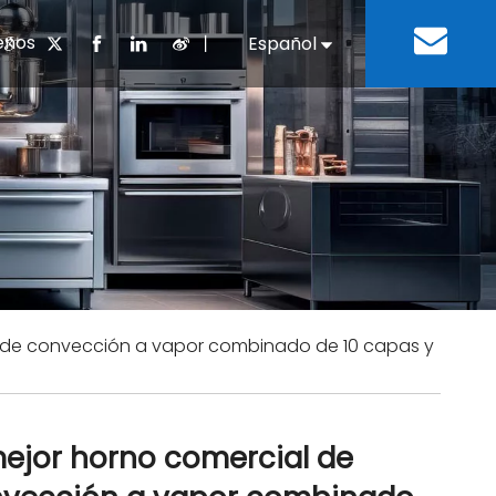
enos
丨
Español
English
cuentes
 cocina chino
oria del desarrollo
Negocios e Industria
Descargar
Equipos de refrigeración
Residencias de ancian
a
 bebidas
Equipo para lavar platos
l de convección a vapor combinado de 10 capas y
mejor horno comercial de