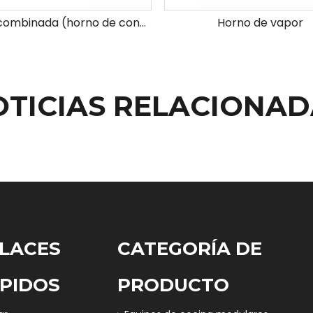
Estufa combinada (horno de convección giratoria + horno de cubierta 2 mazos 4 bandejas)
Horno de vapor
OTICIAS RELACIONAD
LACES
CATEGORÍA DE
PIDOS
PRODUCTO