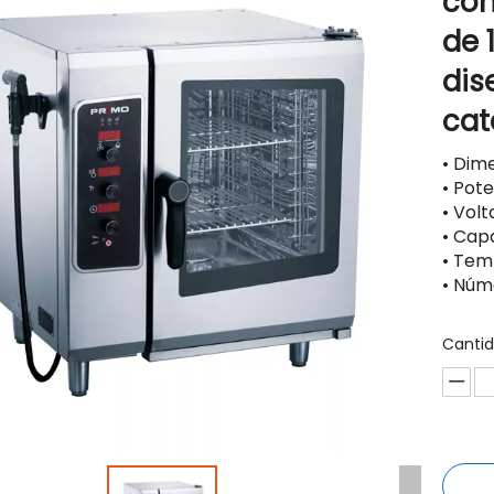
con
de 
dis
cat
• Dim
• Pote
• Vol
• Capa
• Tem
• Núm
Cantid