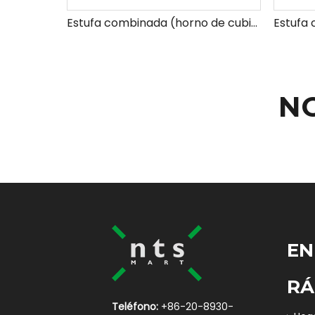
Estufa combinada (horno de cubierta 2 mazos 4 bandejas+prueba de retardador)
N
EN
RÁ
Teléfono:
+86-20-8930-