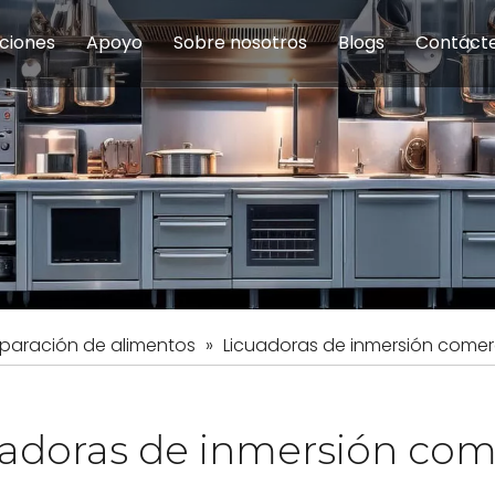
ciones
Apoyo
Sobre nosotros
Blogs
Contáct
na modulares
uelas y educación
Servicio
Equipos de Concesión
Introducción de la empresa
Comedor del personal
Preguntas fre
Equipo de
Hist
eles
Equipo de preparación de alimentos
Equipo de panadería
Restaurante y comida rápid
Equipo de
Equipos de fabricación de acero inoxidable
paración de alimentos
»
Licuadoras de inmersión comer
adoras de inmersión com