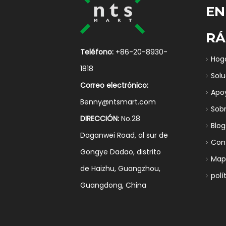
EN
RÁ
Teléfono:
+86-20-8930-
Hog
1818
Sol
Correo electrónico:
Apo
Benny@ntsmart.com
Sob
DIRECCIÓN:
No.28
Blog
Daganwei Road, al sur de
Con
Gongye Dadao, distrito
Mapa
de Haizhu, Guangzhou,
polí
Guangdong, China