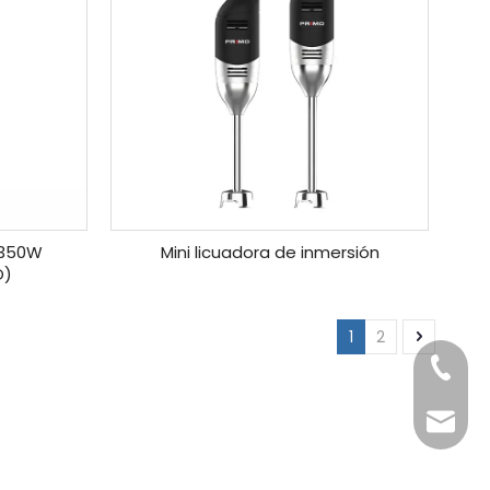
 350W
Mini licuadora de inmersión
O)
1
2
+86-20
Benny@