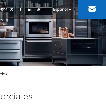
enos
丨
Español
English
cuentes
 cocina chino
oria del desarrollo
Negocios e Industria
Descargar
Equipos de refrigeración
Residencias de ancian
a
 bebidas
Equipo para lavar platos
ciales
erciales