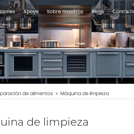
ciones
Apoyo
Sobre nosotros
Blogs
Contáct
na modulares
uelas y educación
Servicio
Equipos de Concesión
Introducción de la empresa
Comedor del personal
Preguntas fre
Equipo de
Hist
eles
Equipo de preparación de alimentos
Equipo de panadería
Restaurante y comida rápid
Equipo de
Equipos de fabricación de acero inoxidable
paración de alimentos
»
Máquina de limpieza
uina de limpieza