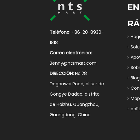
EN
RÁ
Teléfono:
+86-20-8930-
Hog
1818
Sol
Correo electrónico:
Apo
Benny@ntsmart.com
Sob
DIRECCIÓN:
No.28
Blog
Daganwei Road, al sur de
Con
Gongye Dadao, distrito
Mapa
de Haizhu, Guangzhou,
polí
Guangdong, China