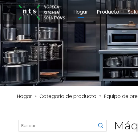
Hogar
Producto
Solu
Equipos de coci
Esc
Hot
Hogar
»
Categoría de producto
»
Equipo de pre
Máq