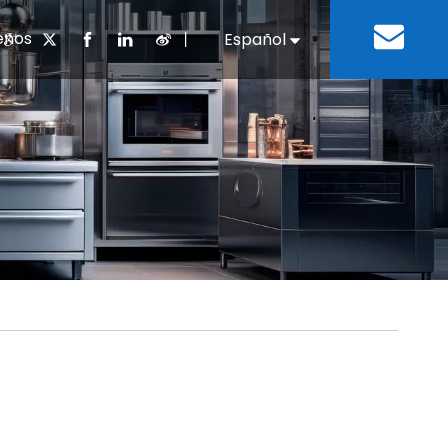
enos
丨
Español
English
cuentes
 cocina chino
oria del desarrollo
Negocios e Industria
Descargar
Equipos de refrigeración
Residencias de ancian
a
 bebidas
Equipo para lavar platos