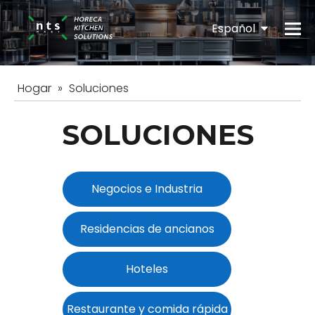
Español
English
Hogar
»
Soluciones
SOLUCIONES
Negocios e Industria
Residencias de ancianos
Hoteles
Restaurante y comida rápida