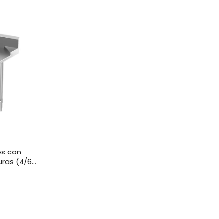
os con
uras (4/6