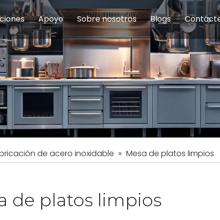
ciones
Apoyo
Sobre nosotros
Blogs
Contáct
na modulares
uelas y educación
Servicio
Equipos de Concesión
Introducción de la empresa
Comedor del personal
Preguntas fre
Equipo de
Hist
eles
Equipo de preparación de alimentos
Equipo de panadería
Restaurante y comida rápid
Equipo de
Equipos de fabricación de acero inoxidable
bricación de acero inoxidable
»
Mesa de platos limpios
 de platos limpios