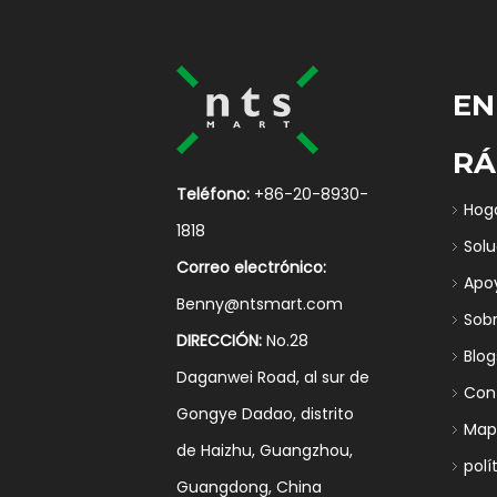
EN
RÁ
Teléfono:
+86-20-8930-
Hog
1818
Sol
Correo electrónico:
Apo
Benny@ntsmart.com
Sob
DIRECCIÓN:
No.28
Blog
Daganwei Road, al sur de
Con
Gongye Dadao, distrito
Mapa
de Haizhu, Guangzhou,
polí
Guangdong, China