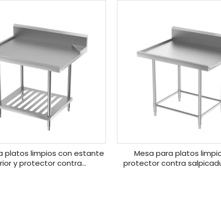
 platos limpios con estante
Mesa para platos limpi
erior y protector contra
protector contra salpicad
picaduras (4/6 patas)
patas)