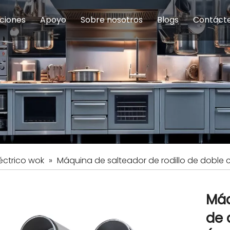
ciones
Apoyo
Sobre nosotros
Blogs
Contáct
na modulares
uelas y educación
Servicio
Equipos de Concesión
Introducción de la empresa
Comedor del personal
Preguntas fre
Equipo de
Hist
eles
Equipo de preparación de alimentos
Equipo de panadería
Restaurante y comida rápid
Equipo de
Equipos de fabricación de acero inoxidable
éctrico wok
»
Máquina de salteador de rodillo de doble 
Máq
de 