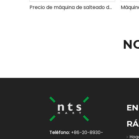
Precio de máquina de salteado de batería de comida grupal inteligente
N
EN
RÁ
Teléfono:
+86-20-8930-
Hog