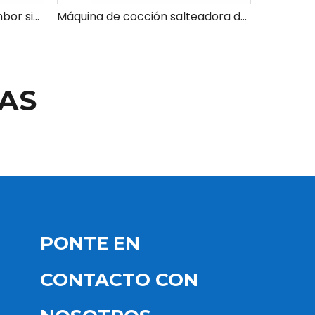
Máquina salteadora de tambor simple/inteligente
Máquina de cocción salteadora de tambor vertical simple de tres graves
AS
PONTE EN
CONTACTO CON