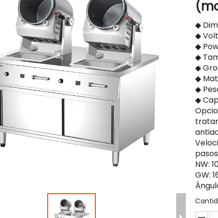
(mo
◆ Dim
◆ Vol
◆ Pow
◆ Tam
◆ Gro
◆ Mat
◆ Pes
◆ Cap
Opcio
trata
antia
Veloc
pasos
NW: 1
GW: 1
Ángulo
Cantid