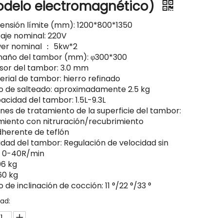
delo electromagnético)
ensión límite (mm): 1200*800*1350
taje nominal: 220V
er nominal ： 5kw*2
año del tambor (mm): φ300*300
sor del tambor: 3.0 mm
erial de tambor: hierro refinado
o de salteado: aproximadamente 2.5 kg
acidad del tambor: 1.5L-9.3L
nes de tratamiento de la superficie del tambor:
miento con nitruración/recubrimiento
dherente de teflón
idad del tambor: Regulación de velocidad sin
 0-40R/min
06 kg
60 kg
 de inclinación de cocción: 11 °/22 °/33 °
ad: