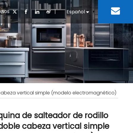
enos
丨
Español
English
cuentes
 cocina chino
oria del desarrollo
Negocios e Industria
Descargar
Equipos de refrigeración
Residencias de ancian
a
 bebidas
Equipo para lavar platos
cabeza vertical simple (modelo electromagnético)
uina de salteador de rodillo
doble cabeza vertical simple