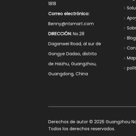
1818
Sol
Correo electrónico:
Apo
Benny@ntsmart.com
Sob
DIRECCIÓN:
No.28
Blog
Daganwei Road, al sur de
Con
Gongye Dadao, distrito
Mapa
de Haizhu, Guangzhou,
polí
Guangdong, China
​Derechos de autor ©
2026
Guangzhou Nan
Todos los derechos reservados.