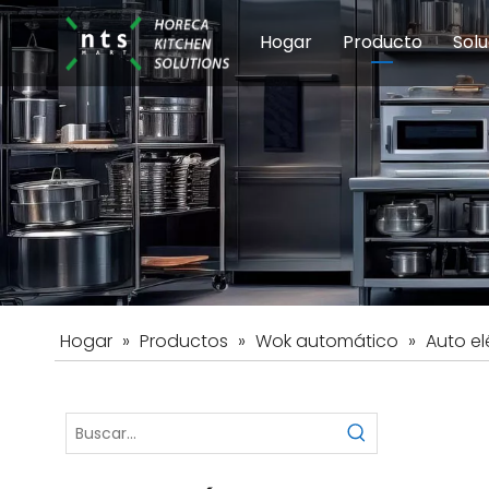
Hogar
Producto
Solu
Equipos de coci
Esc
Hot
Hogar
»
Productos
»
Wok automático
»
Auto el