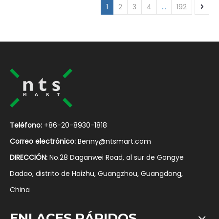
1
2
3
4
...
192
Teléfono:
+86-20-8930-1818
Correo electrónico:
Benny@ntsmart.com
DIRECCIÓN:
No.28 Daganwei Road, al sur de Gongye
Dadao, distrito de Haizhu, Guangzhou, Guangdong,
China
ENLACES RÁPIDOS