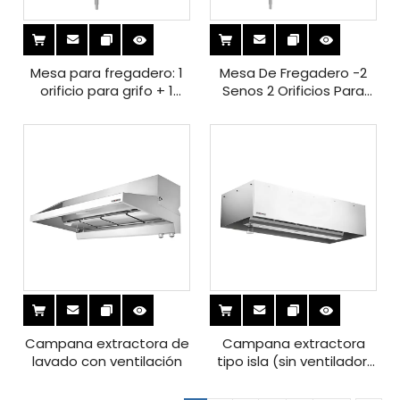
Mesa para fregadero: 1
Mesa De Fregadero -2
orificio para grifo + 1
Senos 2 Orificios Para
tazón + protector
Grifo Sin Salpicadero Y
contra salpicaduras sin
Escurridor （4 Patas）
escurridor (4 patas)
Campana extractora de
Campana extractora
lavado con ventilación
tipo isla (sin ventilador,
con función de
autolimpieza)