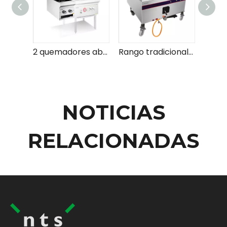
2 quemadores abiertos - clip en （tipo de hierro fundido sin soplador)
Rango tradicional de wok grande (con soplador)
NOTICIAS
RELACIONADAS