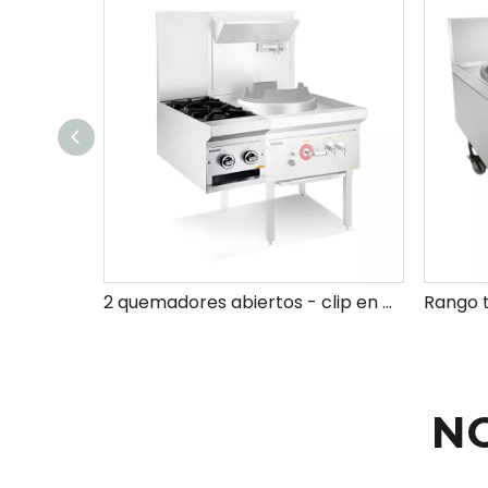
2 quemadores abiertos - clip en （tipo de hierro fundido sin soplador)
N