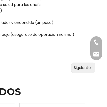
 salud para los chefs
B)
soplador y encendido (un paso)
tá baja (asegúrese de operación normal)
+86-20
Benny@
Siguiente:
ADOS