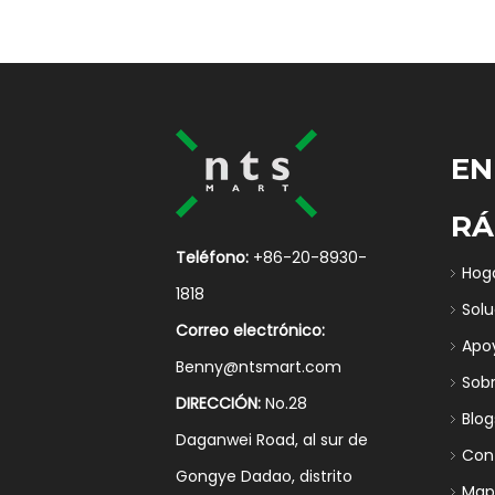
EN
RÁ
Teléfono:
+86-20-8930-
Hog
1818
Sol
Correo electrónico:
Apo
Benny@ntsmart.com
Sob
DIRECCIÓN:
No.28
Blog
Daganwei Road, al sur de
Con
Gongye Dadao, distrito
Mapa