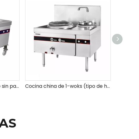
Mejor gama de wok grande sin palos (con soplador)
Cocina china de 1-woks (tipo de hierro fundido con soplador)
AS