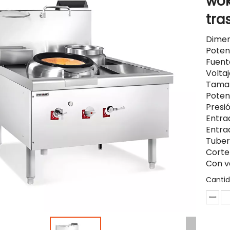
wok
tra
Dimen
Poten
Fuent
Volta
Tamañ
Poten
Presi
Entra
Entra
Tuber
Corte
Con v
Cantid