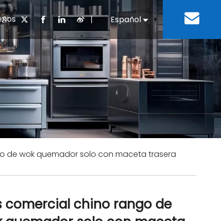
enos
丨
Español
English
cuentes
 cocina chino
oria del desarrollo
Negocios e Industria
Descargar
Equipos de refrigeración
Residencias de ancian
a
 bebidas
Equipo para lavar platos
go de wok quemador solo con maceta trasera
 comercial chino rango de