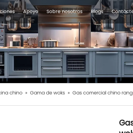
ciones
Apoyo
Sobre nosotros
Blogs
Contáct
na modulares
uelas y educación
Servicio
Equipos de Concesión
Introducción de la empresa
Comedor del personal
Preguntas fre
Equipo de
Hist
eles
Equipo de preparación de alimentos
Equipo de panadería
Restaurante y comida rápid
Equipo de
Equipos de fabricación de acero inoxidable
ina chino
»
Gama de woks
»
Gas comercial chino ran
Gas