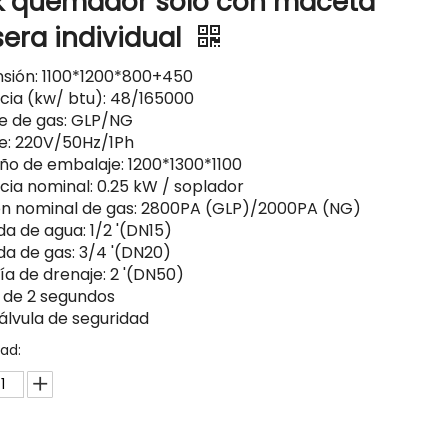
 quemador solo con maceta
sera individual
sión: 1100*1200*800+450
cia (kw/ btu): 48/165000
e de gas: GLP/NG
je: 220V/50Hz/1Ph
o de embalaje: 1200*1300*1100
cia nominal: 0.25 kW / soplador
ón nominal de gas: 2800PA (GLP)/2000PA (NG)
da de agua: 1/2 '(DN15)
da de gas: 3/4 '(DN20)
ía de drenaje: 2 '(DN50)
 de 2 segundos
álvula de seguridad
ad: