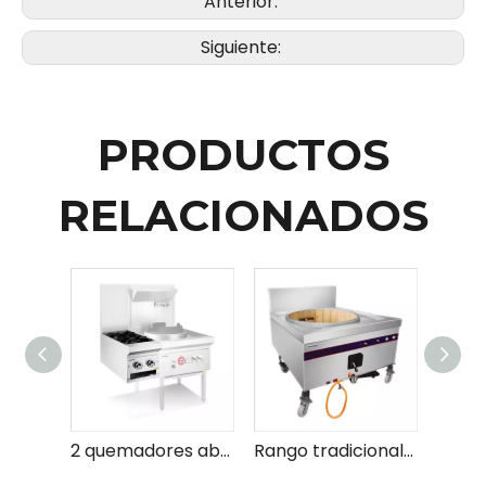
Anterior:
Siguiente:
PRODUCTOS
RELACIONADOS
2 quemadores abiertos - clip en （tipo de hierro fundido sin soplador)
Rango tradicional de wok grande (con soplador)