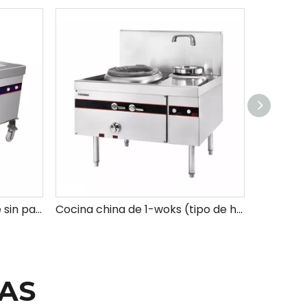
Mejor gama de wok grande sin palos (con soplador)
Cocina china de 1-woks (tipo de hierro fundido con soplador)
AS