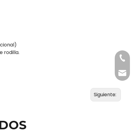
cional)
 rodilla.
+86-20
Benny@
Siguiente:
ADOS