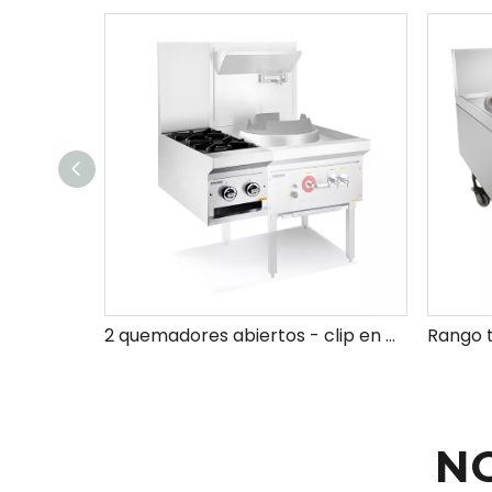
2 quemadores abiertos - clip en （tipo de hierro fundido sin soplador)
N