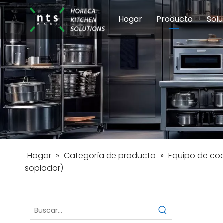
Hogar
Producto
Solu
Equipos de coci
Esc
Hot
Hogar
»
Categoría de producto
»
Equipo de coc
soplador)