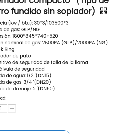
emador compacto （Tipo de
rro fundido sin soplador)
cia (kw / btu): 30*3/103500*3
e de gas: GLP/NG
sión: 1800*845*740+520
ón nominal de gas: 2800PA (GLP)/2000PA (NG)
ok Ring
ador de pato
itivo de seguridad de falla de la llama
álvula de seguridad
da de agua: 1/2 '(DN15)
da de gas: 3/4 '(DN20)
ía de drenaje: 2 '(DN50)
ad: