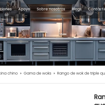
ciones
Apoyo
Sobre nosotros
Blogs
Contáct
na modulares
uelas y educación
Servicio
Equipos de Concesión
Introducción de la empresa
Comedor del personal
Preguntas fre
Equipo de
Hist
eles
Equipo de preparación de alimentos
Equipo de panadería
Restaurante y comida rápid
Equipo de
Equipos de fabricación de acero inoxidable
ina chino
»
Gama de woks
»
Rango de wok de triple q
Ran