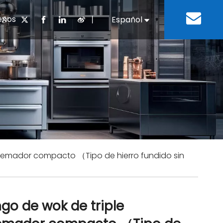
enos
丨
Español
English
cuentes
 cocina chino
oria del desarrollo
Negocios e Industria
Descargar
Equipos de refrigeración
Residencias de ancian
a
 bebidas
Equipo para lavar platos
uemador compacto （Tipo de hierro fundido sin
go de wok de triple