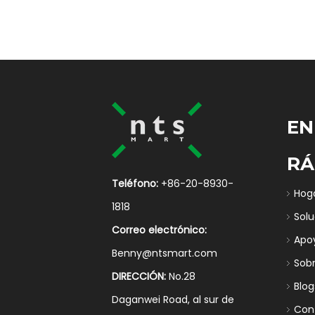
EN
RÁ
Teléfono:
+86-20-8930-
Hog
1818
Sol
Correo electrónico:
Apo
Benny@ntsmart.com
Sob
DIRECCIÓN:
No.28
Blog
Daganwei Road, al sur de
Con