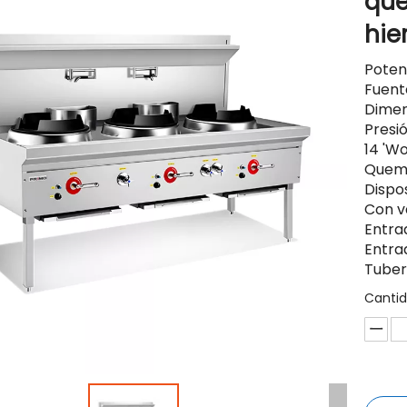
qu
hie
Poten
Fuent
Dimen
Presi
14 'W
Quem
Dispos
Con v
Entra
Entra
Tuber
Cantid