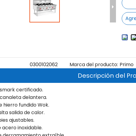
Agre
0300102062
Marca del producto:
Primo
Descripción del Pr
mark certificado.
canaleta delantera.
de hierro fundido Wok.
alta salida de calor.
pies ajustables.
e acero inoxidable.
e derramamiento extraíble.