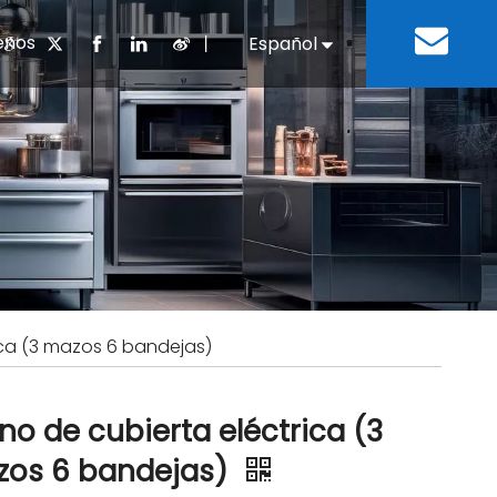
enos
丨
Español
English
cuentes
 cocina chino
oria del desarrollo
Negocios e Industria
Descargar
Equipos de refrigeración
Residencias de ancian
a
 bebidas
Equipo para lavar platos
ica (3 mazos 6 bandejas)
no de cubierta eléctrica (3
os 6 bandejas)