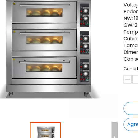
Volta
Poder
NW: 1
GW: 2
Temp.
Cubie
Tamañ
Dimen
Con s
Cantid
Agre