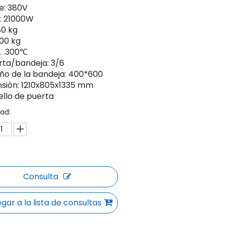
je: 380V
: 21000W
80 kg
00 kg
 .300℃
rta/bandeja: 3/6
o de la bandeja: 400*600
sión: 1210x805x1335 mm
ello de puerta
ad:
Consulta
gar a la lista de consultas