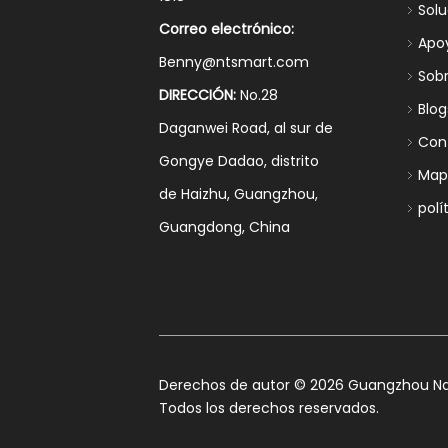
Sol
Correo electrónico:
Apo
Benny@ntsmart.com
Sob
DIRECCIÓN:
No.28
Blog
Daganwei Road, al sur de
Con
Gongye Dadao, distrito
Mapa
de Haizhu, Guangzhou,
polí
Guangdong, China
​Derechos de autor ©
2026
Guangzhou Nan
Todos los derechos reservados.