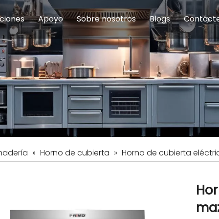
ciones
Apoyo
Sobre nosotros
Blogs
Contáct
na modulares
uelas y educación
Servicio
Equipos de Concesión
Introducción de la empresa
Comedor del personal
Preguntas fre
Equipo de
Hist
eles
Equipo de preparación de alimentos
Equipo de panadería
Restaurante y comida rápid
Equipo de
Equipos de fabricación de acero inoxidable
nadería
»
Horno de cubierta
»
Horno de cubierta eléctr
Hor
maz