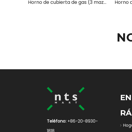
Horno de cubierta de gas (3 mazos 9 bandejas)
N
EN
RÁ
Teléfono:
+86-20-8930-
Hog
1818