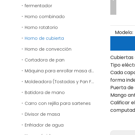
fermentador
Horno combinado
Horno rotatorio
Modelo:
Horno de cubierta
Horno de convección
Cubiertas 
Cortadora de pan
Tipo eléct
Máquina para enrollar masa de pizza
Cada capa 
forma ind
Moldeadora (Tostadas y Pan Francés)
Puerta de 
Batidora de mano
Mango anti
Calificar 
Carro con rejilla para sartenes
computad
Divisor de masa
Enfriador de agua