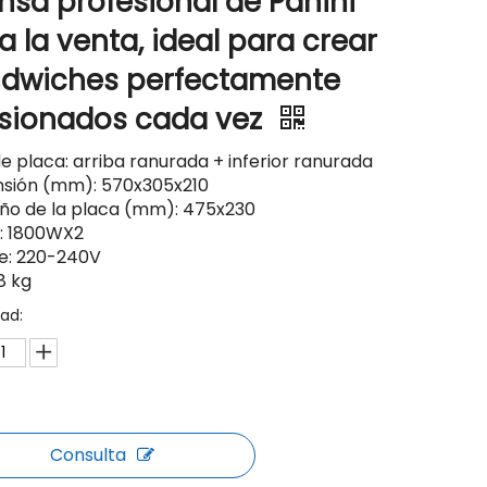
nsa profesional de Panini
a la venta, ideal para crear
dwiches perfectamente
sionados cada vez
de placa: arriba ranurada + inferior ranurada
sión (mm): 570x305x210
o de la placa (mm): 475x230
: 1800WX2
je: 220-240V
8 kg
ad:
Consulta