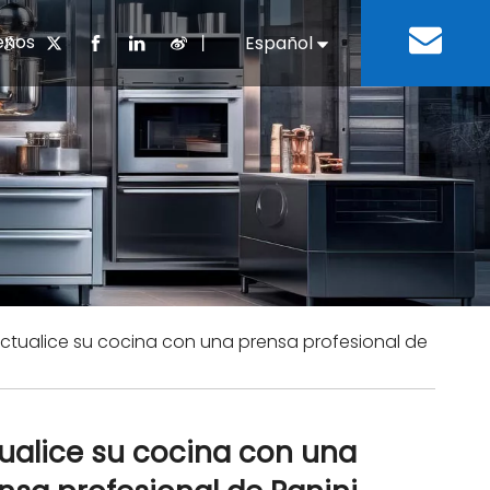
enos
丨
Español
English
cuentes
 cocina chino
oria del desarrollo
Negocios e Industria
Descargar
Equipos de refrigeración
Residencias de ancian
a
 bebidas
Equipo para lavar platos
ctualice su cocina con una prensa profesional de
ualice su cocina con una