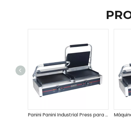
PRO
Panini Panini Industrial Press para uso comercial Buena parrilla Panini con temperatura ajustable para sándwiches paninis y más