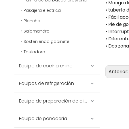
Parrilla de barbacoa brasileña
• Mango de
• tubería
Pasajera eléctrica
• Fácil acc
Plancha
• Pie de g
Salamandra
• Interru
• Diferent
Sosteniendo gabinete
• Dos zon
Tostadora
Equipo de cocina chino
Anterior
Equipos de refrigeración
Equipo de preparación de alimentos
Equipo de panadería