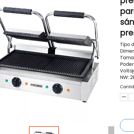
pre
par
sán
pre
Tipo 
Dimen
Tamañ
Poder
Volta
NW: 2
Cantid