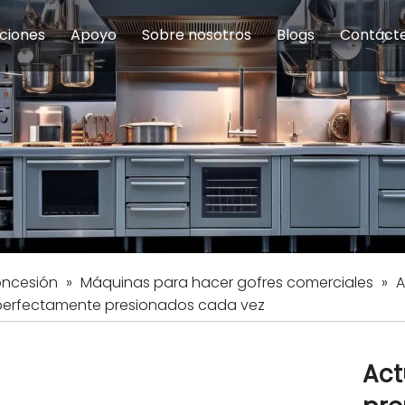
ciones
Apoyo
Sobre nosotros
Blogs
Contáct
na modulares
uelas y educación
Servicio
Equipos de Concesión
Introducción de la empresa
Comedor del personal
Preguntas fre
Equipo de
Hist
eles
Equipo de preparación de alimentos
Equipo de panadería
Restaurante y comida rápid
Equipo de
Equipos de fabricación de acero inoxidable
oncesión
»
Máquinas para hacer gofres comerciales
»
A
s perfectamente presionados cada vez
Act