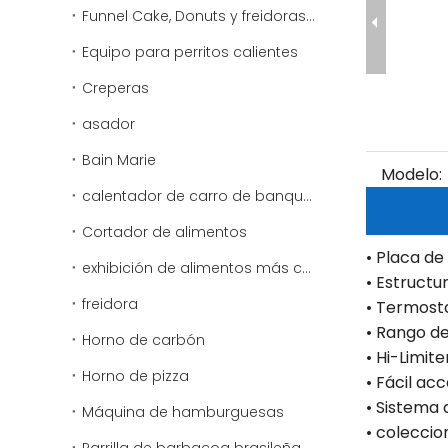
Funnel Cake, Donuts y freidoras especiales
Equipo para perritos calientes
Creperas
asador
Bain Marie
Modelo:
calentador de carro de banquete
Cortador de alimentos
• Placa de
exhibición de alimentos más cálido
• Estructu
freidora
• Termosta
• Rango d
Horno de carbón
• Hi-Limit
Horno de pizza
• Fácil acc
• Sistema 
Máquina de hamburguesas
• coleccio