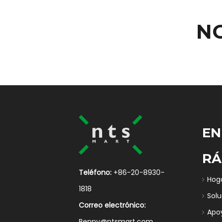
N
EN
RÁ
Teléfono:
+86-20-8930-
Hog
1818
Sol
Correo electrónico:
Apo
Benny@ntsmart.com