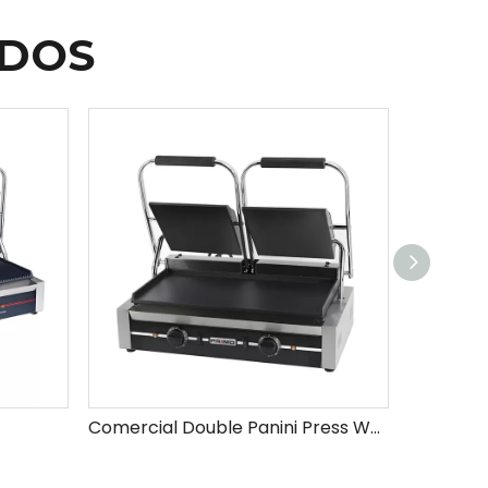
ADOS
Comercial Double Panini Press Waffle Maker Grill Temperatura ajustable de acero inoxidable de servicio pesado