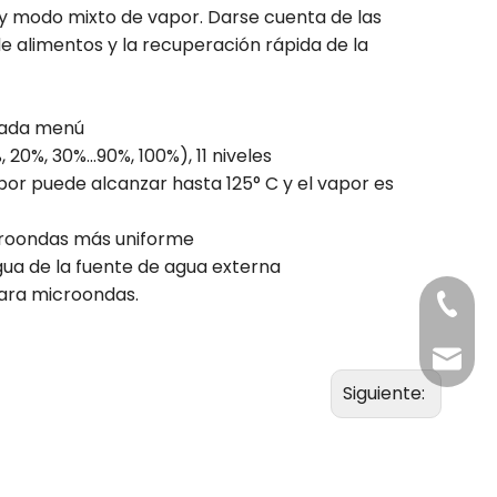
 y modo mixto de vapor. Darse cuenta de las
 alimentos y la recuperación rápida de la
cada menú
20%, 30%...90%, 100%), 11 niveles
por puede alcanzar hasta 125° C y el vapor es
icroondas más uniforme
gua de la fuente de agua externa
para microondas.
+86-20
Benny@
Siguiente: