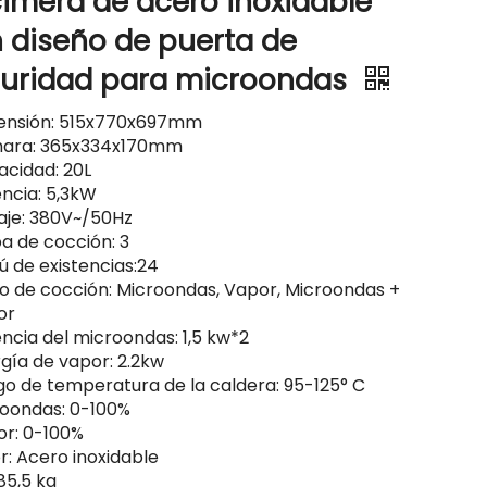
imera de acero inoxidable
 diseño de puerta de
uridad para microondas
ensión: 515x770x697mm
ara: 365x334x170mm
cidad: 20L
ncia: 5,3kW
aje: 380V~/50Hz
a de cocción: 3
 de existencias:24
 de cocción: Microondas, Vapor, Microondas +
or
ncia del microondas: 1,5 kw*2
gía de vapor: 2.2kw
o de temperatura de la caldera: 95-125° C
oondas: 0-100%
r: 0-100%
r: Acero inoxidable
85,5 kg