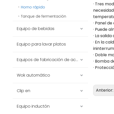
· Tres mod
Horno rápido
necesidade
Tanque de fermentación
temperatu
· Panel de
Equipo de bebidas
· Puede a
· La salid
· En la ca
Equipo para lavar platos
ininterrum
· Doble m
Equipos de fabricación de acero inoxidable
· Bomba de
· Protecci
Wok automático
Anterior
Clip en
Equipo inductón