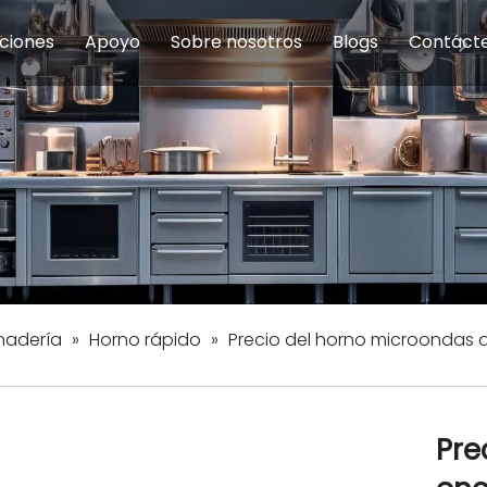
ciones
Apoyo
Sobre nosotros
Blogs
Contáct
na modulares
uelas y educación
Servicio
Equipos de Concesión
Introducción de la empresa
Comedor del personal
Preguntas fre
Equipo de
Hist
eles
Equipo de preparación de alimentos
Equipo de panadería
Restaurante y comida rápid
Equipo de
Equipos de fabricación de acero inoxidable
nadería
»
Horno rápido
»
Precio del horno microondas 
Pre