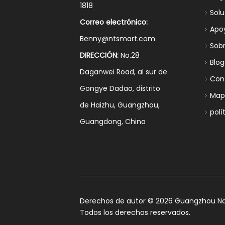
1818
Sol
Correo electrónico:
Apo
Benny@ntsmart.com
Sob
DIRECCIÓN:
No.28
Blog
Daganwei Road, al sur de
Con
Gongye Dadao, distrito
Mapa
de Haizhu, Guangzhou,
polí
Guangdong, China
​Derechos de autor ©
2026
Guangzhou Nan
Todos los derechos reservados.