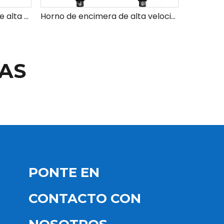
El mejor horno comercial de alta velocidad para encimera con función de menú confidencial
Horno de encimera de alta velocidad con motor de frecuencia variable para uso comercial - Pantalla táctil CTL de 5'
AS
PONTE EN
CONTACTO CON