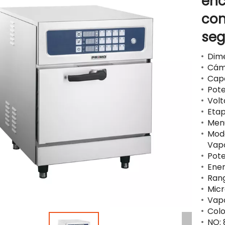
enc
con
seg
Dim
Cám
Capa
Pote
Volt
Etap
Menú
Modo
Vap
Pote
Ener
Rang
Micr
Vapo
Colo
NO: 