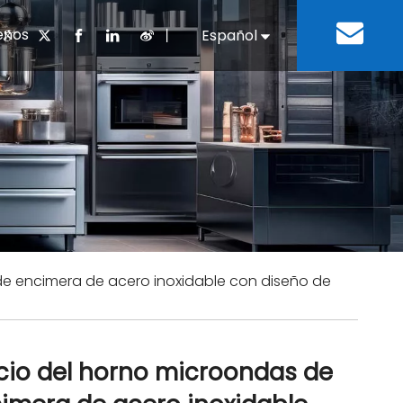
enos
丨
Español
English
cuentes
 cocina chino
oria del desarrollo
Negocios e Industria
Descargar
Equipos de refrigeración
Residencias de ancian
a
 bebidas
Equipo para lavar platos
de encimera de acero inoxidable con diseño de
cio del horno microondas de