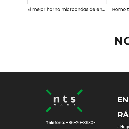
El mejor horno microondas de encimera de acero inoxidable en oferta
N
EN
RÁ
Teléfono:
+86-20-8930-
Hog