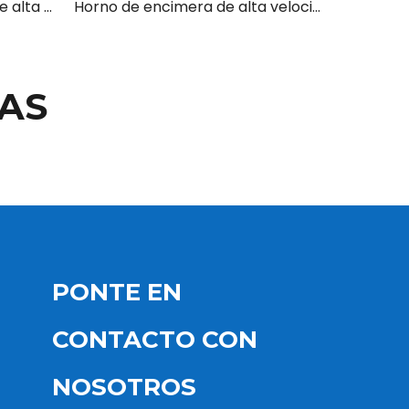
El mejor horno comercial de alta velocidad para encimera con función de menú confidencial
Horno de encimera de alta velocidad con motor de frecuencia variable para uso comercial - Pantalla táctil CTL de 5'
AS
PONTE EN
CONTACTO CON
NOSOTROS