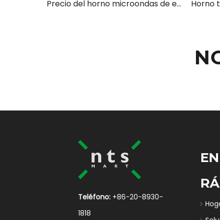
Precio del horno microondas de encimera de acero inoxidable con diseño de puerta de seguridad para microondas
N
EN
RÁ
Teléfono:
+86-20-8930-
Hog
1818