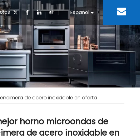
enos
丨
Español
English
cuentes
 cocina chino
oria del desarrollo
Negocios e Industria
Descargar
Equipos de refrigeración
Residencias de ancian
a
 bebidas
Equipo para lavar platos
encimera de acero inoxidable en oferta
mejor horno microondas de
imera de acero inoxidable en