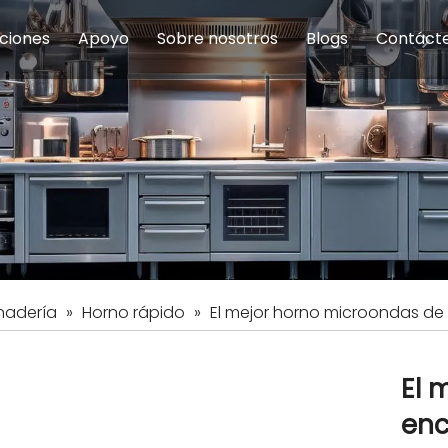
ciones
Apoyo
Sobre nosotros
Blogs
Contáct
na modulares
uelas y educación
Servicio
Equipos de Concesión
Introducción de la empresa
Comedor del personal
Preguntas fre
Equipo de
Hist
eles
Equipo de preparación de alimentos
Equipo de panadería
Restaurante y comida rápid
Equipo de
Equipos de fabricación de acero inoxidable
nadería
»
Horno rápido
»
El mejor horno microondas de 
El 
enc