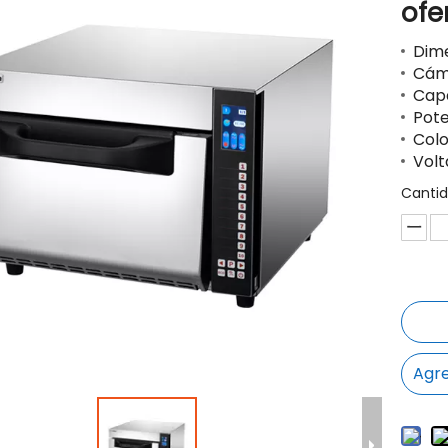
ofe
Dime
Cám
Capa
Pote
Colo
Volt
Cantid
Agre