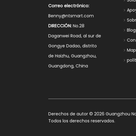
Sol
Correo electrónico:
Apo
Benny@ntsmart.com
Sob
DIRECCIÓN:
No.28
Blog
Daganwei Road, al sur de
Con
Gongye Dadao, distrito
Mapa
de Haizhu, Guangzhou,
polí
Guangdong, China
​Derechos de autor ©
2026
Guangzhou Nan
Todos los derechos reservados.