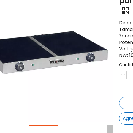
par
Dimen
Tamañ
Zona 
Poten
Voltaj
NW: 1
Cantid
Agre