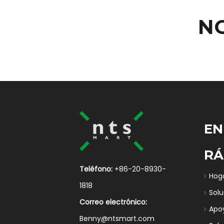
N
EN
RÁ
Teléfono:
+86-20-8930-
Hog
1818
Sol
Correo electrónico:
Apo
Benny@ntsmart.com