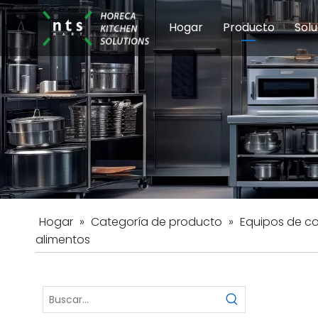
Hogar
Producto
Solu
Equipos de coci
Esc
Hot
Hogar
»
Categoría de producto
»
Equipos de c
alimentos