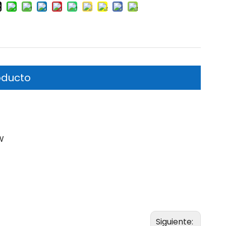
oducto
W
Siguiente: