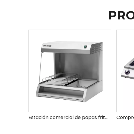
PRO
Estación comercial de papas fritas French Fry calentando y sosteniendo la estación para restaurantes