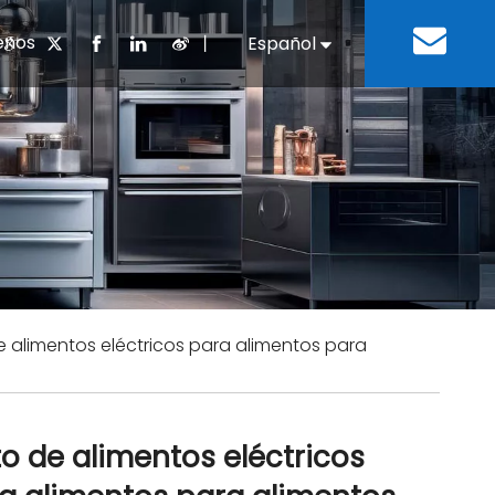
enos
丨
Español
English
cuentes
 cocina chino
oria del desarrollo
Negocios e Industria
Descargar
Equipos de refrigeración
Residencias de ancian
a
 bebidas
Equipo para lavar platos
e alimentos eléctricos para alimentos para
to de alimentos eléctricos