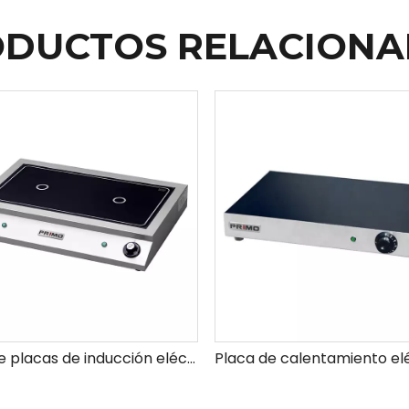
DUCTOS RELACION
Compre placas de inducción eléctrica portátiles para la venta ideal para cocinas pequeñas y cocción fácil