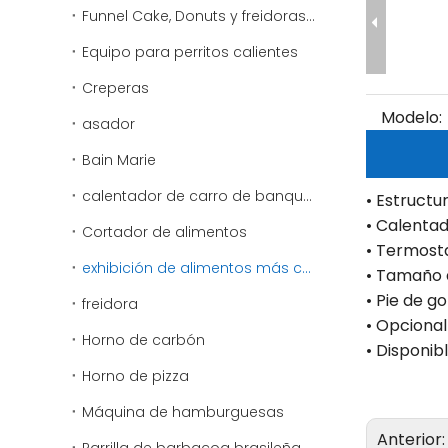
Funnel Cake, Donuts y freidoras especiales
Equipo para perritos calientes
Creperas
Modelo:
asador
Bain Marie
calentador de carro de banquete
• Estructu
• Calentad
Cortador de alimentos
• Termosta
exhibición de alimentos más cálido
• Tamaño 
• Pie de g
freidora
• Opciona
Horno de carbón
• Disponi
Horno de pizza
Máquina de hamburguesas
Anterior