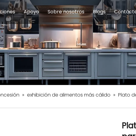
ciones
Apoyo
Sobre nosotros
Blogs
Contáct
na modulares
uelas y educación
Servicio
Equipos de Concesión
Introducción de la empresa
Comedor del personal
Preguntas fre
Equipo de
Hist
eles
Equipo de preparación de alimentos
Equipo de panadería
Restaurante y comida rápid
Equipo de
Equipos de fabricación de acero inoxidable
oncesión
»
exhibición de alimentos más cálido
»
Plato d
Pla