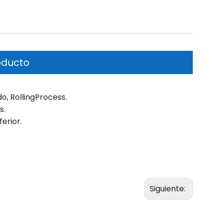
oducto
, RollingProcess.
s.
erior.
Siguiente: