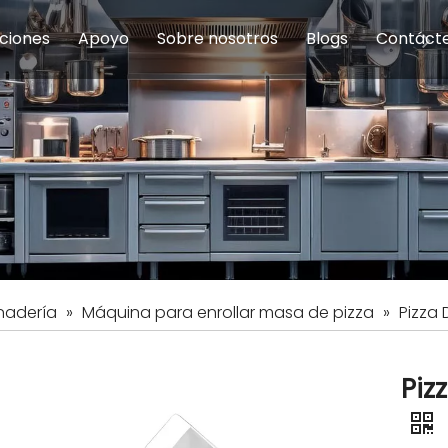
ciones
Apoyo
Sobre nosotros
Blogs
Contáct
na modulares
uelas y educación
Servicio
Equipos de Concesión
Introducción de la empresa
Comedor del personal
Preguntas fre
Equipo de
Hist
eles
Equipo de preparación de alimentos
Equipo de panadería
Restaurante y comida rápid
Equipo de
Equipos de fabricación de acero inoxidable
nadería
»
Máquina para enrollar masa de pizza
»
Pizza
Piz