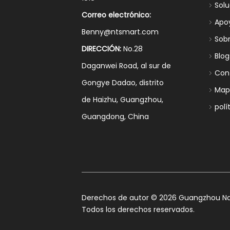
Sol
Correo electrónico:
Apo
Benny@ntsmart.com
Sob
DIRECCIÓN:
No.28
Blog
Daganwei Road, al sur de
Con
Gongye Dadao, distrito
Mapa
de Haizhu, Guangzhou,
polí
Guangdong, China
​Derechos de autor ©
2026
Guangzhou Nan
Todos los derechos reservados.