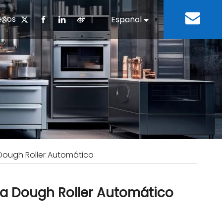
enos
丨
Español
English
cuentes
 cocina chino
oria del desarrollo
Negocios e Industria
Descargar
Equipos de refrigeración
Residencias de ancian
a
 bebidas
Equipo para lavar platos
 Dough Roller Automático
za Dough Roller Automático