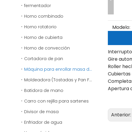
fermentador
Horno combinado
Horno rotatorio
Modelo:
Horno de cubierta
Horno de convección
Interrupt
Cortadora de pan
Gire autom
Roller hec
Máquina para enrollar masa de pizza
Cubiertas 
Moldeadora (Tostadas y Pan Francés)
Completam
Apertura 
Batidora de mano
Carro con rejilla para sartenes
Divisor de masa
Anterior
Enfriador de agua