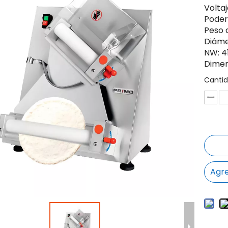
Volta
Poder
Peso 
Diáme
NW: 4
Dimen
Cantid
Agre