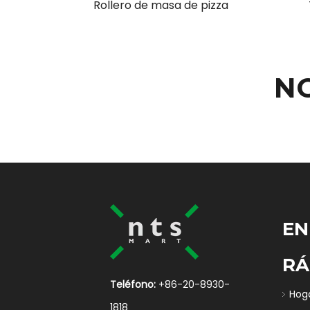
Rollero de masa de pizza
N
EN
RÁ
Teléfono:
+86-20-8930-
Hog
1818