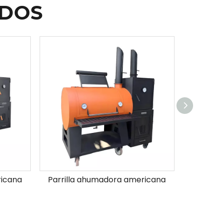
ADOS
ricana
Parrilla ahumadora americana
Par