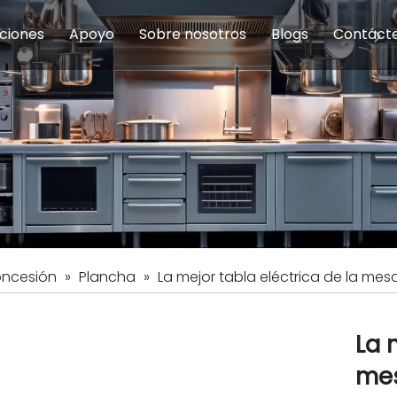
ciones
Apoyo
Sobre nosotros
Blogs
Contáct
na modulares
uelas y educación
Servicio
Equipos de Concesión
Introducción de la empresa
Comedor del personal
Preguntas fre
Equipo de
Hist
eles
Equipo de preparación de alimentos
Equipo de panadería
Restaurante y comida rápid
Equipo de
Equipos de fabricación de acero inoxidable
oncesión
»
Plancha
»
La mejor tabla eléctrica de la mes
La 
mes