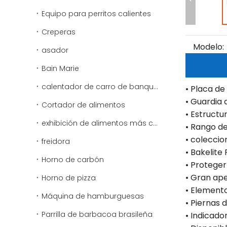
Equipo para perritos calientes
Creperas
Modelo:
asador
Bain Marie
calentador de carro de banquete
• Placa de
• Guardia 
Cortador de alimentos
• Estructu
exhibición de alimentos más cálido
• Rango d
• coleccio
freidora
• Bakelite 
Horno de carbón
• Proteger
• Gran ape
Horno de pizza
• Element
Máquina de hamburguesas
• Piernas 
Parrilla de barbacoa brasileña
• Indicado