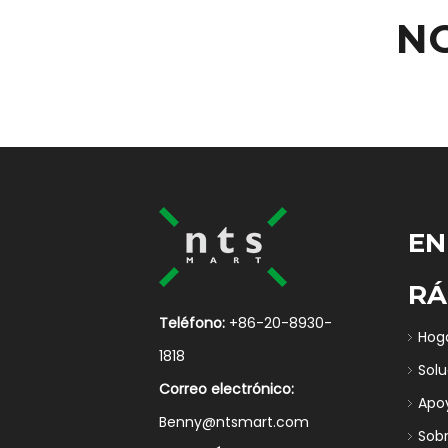
N
EN
RÁ
Teléfono:
+86-20-8930-
Hog
1818
Sol
Correo electrónico:
Apo
Benny@ntsmart.com
Sob