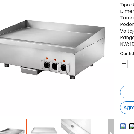
Tipo 
Dimen
Tamañ
Poder
Voltaj
Rango
NW: 1
Cantid
Agre