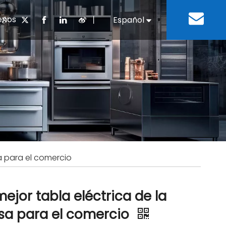
enos
丨
Español
English
cuentes
 cocina chino
oria del desarrollo
Negocios e Industria
Descargar
Equipos de refrigeración
Residencias de ancian
a
 bebidas
Equipo para lavar platos
a para el comercio
mejor tabla eléctrica de la
a para el comercio