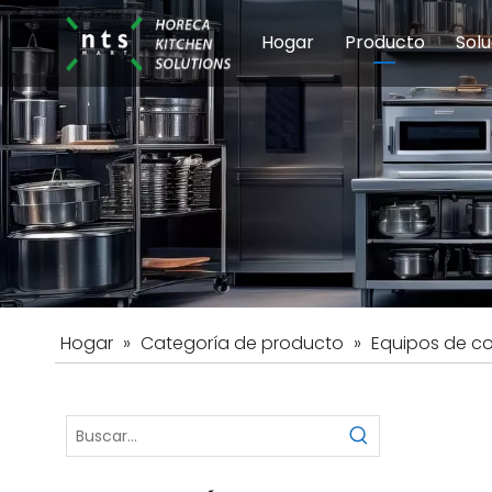
Hogar
Producto
Solu
Equipos de coci
Esc
Hot
Hogar
»
Categoría de producto
»
Equipos de c