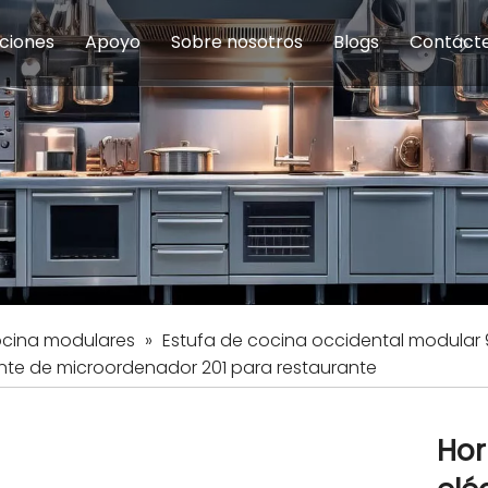
ciones
Apoyo
Sobre nosotros
Blogs
Contáct
na modulares
uelas y educación
Servicio
Equipos de Concesión
Introducción de la empresa
Comedor del personal
Preguntas fre
Equipo de
Hist
eles
Equipo de preparación de alimentos
Equipo de panadería
Restaurante y comida rápid
Equipo de
Equipos de fabricación de acero inoxidable
ocina modulares
»
Estufa de cocina occidental modular
ente de microordenador 201 para restaurante
Hor