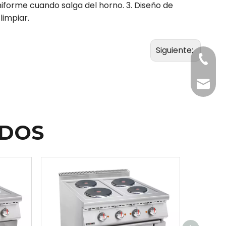
niforme cuando salga del horno. 3. Diseño de
limpiar.
Siguiente:
+86-20
Benny@
ADOS