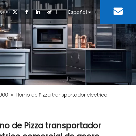
enos
丨
Español
English
cuentes
 cocina chino
oria del desarrollo
Negocios e Industria
Descargar
Equipos de refrigeración
Residencias de ancian
a
 bebidas
Equipo para lavar platos
 900
»
Horno de Pizza transportador eléctrico
no de Pizza transportador