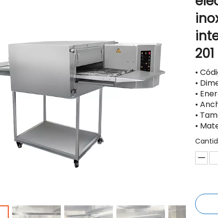
elé
ino
int
201
• Cód
• Dim
• Ene
• Anc
• Tam
• Mate
Cantid