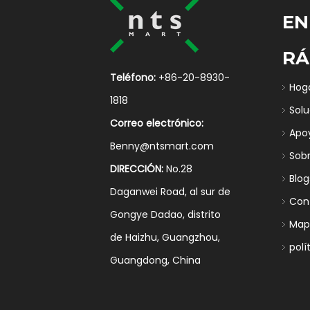
EN
RÁ
Teléfono:
+86-20-8930-
Hog
1818
Sol
Correo electrónico:
Apo
Benny@ntsmart.com
Sob
DIRECCIÓN:
No.28
Blog
Daganwei Road, al sur de
Con
Gongye Dadao, distrito
Mapa
de Haizhu, Guangzhou,
polí
Guangdong, China