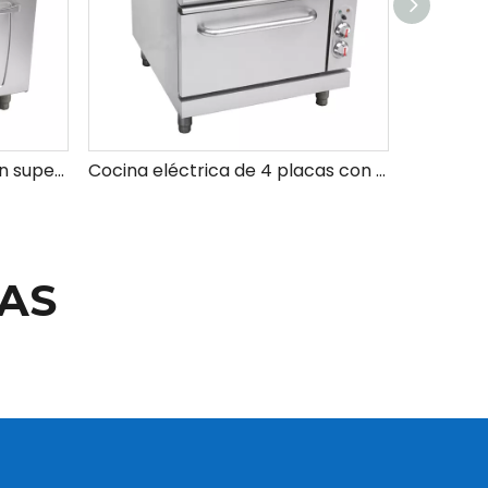
Cocina de gas premium con superficie antiadherente para una fácil limpieza
Cocina eléctrica de 4 placas con precio de horno
AS