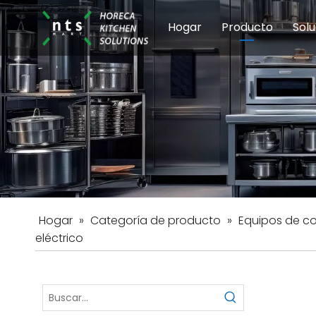
Hogar
Producto
Solu
Equipos de coci
Esc
Hot
Hogar
»
Categoría de producto
»
Equipos de c
eléctrico