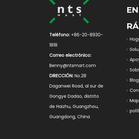
EN
RÁ
Teléfono:
+86-20-8930-
Hog
1818
Sol
Correo electrónico:
Apo
Benny@ntsmart.com
Sob
DIRECCIÓN:
No.28
Blog
Daganwei Road, al sur de
Con
Gongye Dadao, distrito
Mapa
de Haizhu, Guangzhou,
polí
Guangdong, China