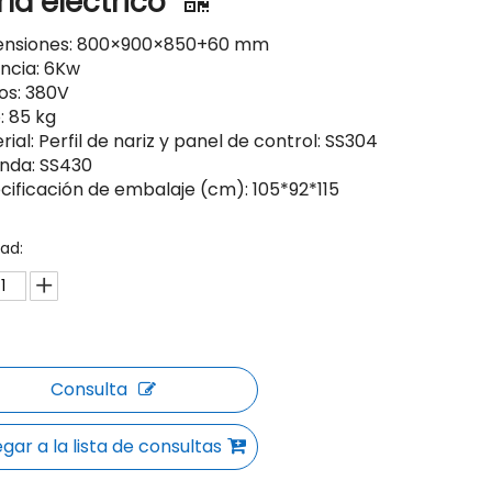
ía eléctrico
ensiones: 800×900×850+60 mm
encia: 6Kw
ios: 380V
: 85 kg
rial: Perfil de nariz y panel de control: SS304
enda: SS430
ecificación de embalaje (cm): 105*92*115
ad:
Consulta
gar a la lista de consultas