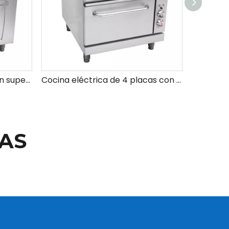
Cocina de gas premium con superficie antiadherente para una fácil limpieza
Cocina eléctrica de 4 placas con precio de horno
AS