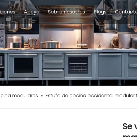
ciones
Apoyo
Sobre nosotros
Blogs
Contáct
na modulares
uelas y educación
Servicio
Equipos de Concesión
Introducción de la empresa
Comedor del personal
Preguntas fre
Equipo de
Hist
eles
Equipo de preparación de alimentos
Equipo de panadería
Restaurante y comida rápid
Equipo de
Equipos de fabricación de acero inoxidable
ocina modulares
»
Estufa de cocina occidental modular
Se 