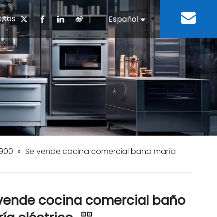
enos
丨
Español
English
cuentes
 cocina chino
oria del desarrollo
Negocios e Industria
Descargar
Equipos de refrigeración
Residencias de ancian
a
 bebidas
Equipo para lavar platos
 900
»
Se vende cocina comercial baño maría
vende cocina comercial baño