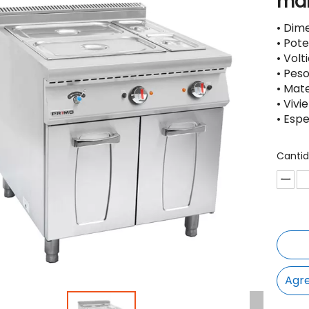
mar
• Dim
• Pot
• Volt
• Peso
• Mate
• Vivi
• Esp
Cantid
Agre