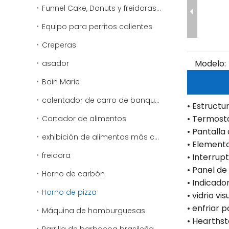
Funnel Cake, Donuts y freidoras especiales
Equipo para perritos calientes
Creperas
Modelo:
asador
Bain Marie
calentador de carro de banquete
• Estructu
• Termosta
Cortador de alimentos
• Pantalla
exhibición de alimentos más cálido
• Elemento
freidora
• Interru
• Panel de
Horno de carbón
• Indicado
Horno de pizza
• vidrio vi
• enfriar 
Máquina de hamburguesas
• Hearthst