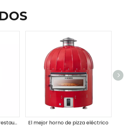
ADOS
Horno de pizza a gas para restaurante
El mejor horno de pizza eléctrico
Horno de