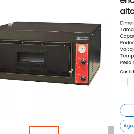
enc
alt
Dimen
Tamañ
Capac
Poder
Volta
Tempe
Peso 
Cantid
Agre