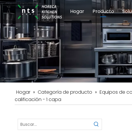
Hogar
Producto
Solu
Equipos de coci
Esc
Hot
Hogar
»
Categoría de producto
»
Equipos de c
calificación - 1 capa