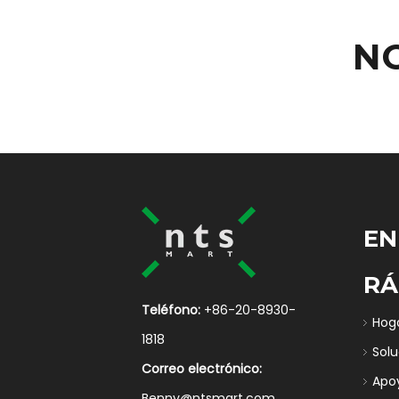
N
EN
RÁ
Teléfono:
+86-20-8930-
Hog
1818
Sol
Correo electrónico:
Apo
Benny@ntsmart.com