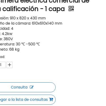
imera eléctrica comercial de
a calificación - 1 capa
sión: 910 x 820 x 430 mm
o de la cámara: 610x610x140 mm
idad: 4
: 4.2kw
je: 380V
ratura: 30 ℃ -500 ℃
neto: 68 kg
ad:
Consulta
gar a la lista de consultas