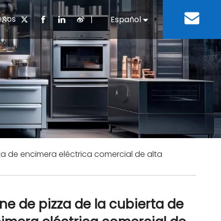
enos
丨
Español
English
cuentes
 cocina chino
oria del desarrollo
Negocios e Industria
Descargar
Equipos de refrigeración
Residencias de ancian
a
 bebidas
Equipo para lavar platos
ta de encimera eléctrica comercial de alta
ne de pizza de la cubierta de