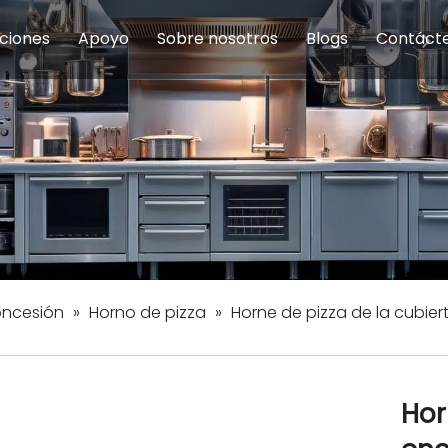
ciones
Apoyo
Sobre nosotros
Blogs
Contáct
na modulares
uelas y educación
Servicio
Equipos de Concesión
Introducción de la empresa
Comedor del personal
Preguntas fre
Equipo de
Hist
eles
Equipo de preparación de alimentos
Equipo de panadería
Restaurante y comida rápid
Equipo de
Equipos de fabricación de acero inoxidable
oncesión
»
Horno de pizza
»
Horne de pizza de la cubier
Hor