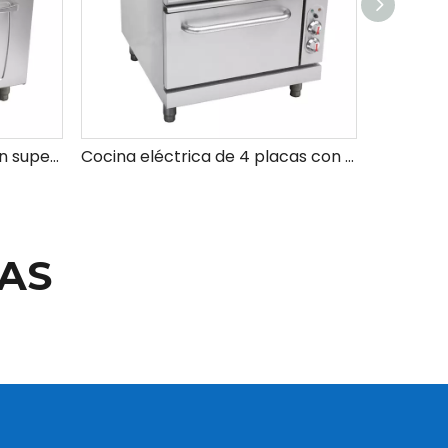
Cocina de gas premium con superficie antiadherente para una fácil limpieza
Cocina eléctrica de 4 placas con precio de horno
AS