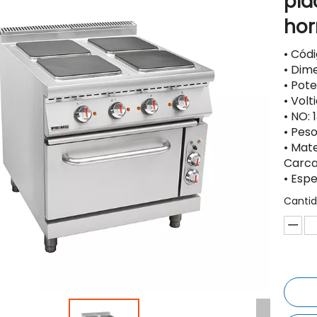
pla
hor
• Cód
• Dim
• Pot
• Vol
• NO: 
• Peso
• Mate
Carca
• Esp
Cantid