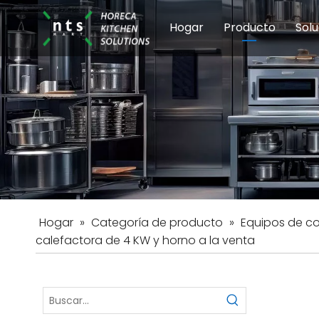
Hogar
Producto
Solu
Equipos de coci
Esc
Hot
Hogar
»
Categoría de producto
»
Equipos de c
calefactora de 4 KW y horno a la venta