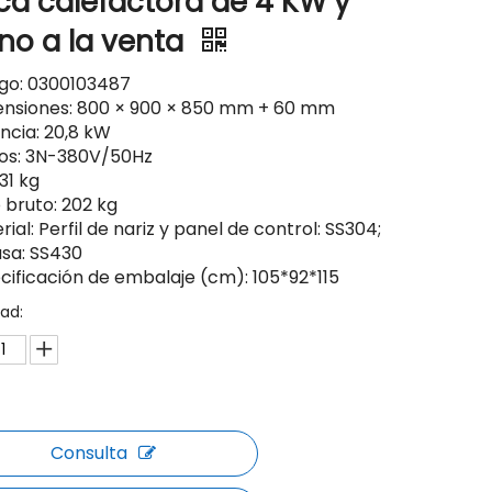
ca calefactora de 4 KW y
no a la venta
igo: 0300103487
ensiones: 800 × 900 × 850 mm + 60 mm
encia: 20,8 kW
tios: 3N-380V/50Hz
131 kg
 bruto: 202 kg
rial: Perfil de nariz y panel de control: SS304;
sa: SS430
ecificación de embalaje (cm): 105*92*115
ad:
Consulta