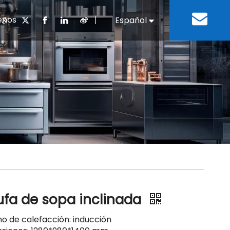
enos
丨
Español
English
cuentes
 cocina chino
oria del desarrollo
Negocios e Industria
Descargar
Equipos de refrigeración
Residencias de ancian
a
 bebidas
Equipo para lavar platos
ufa de sopa inclinada
o de calefacción: inducción