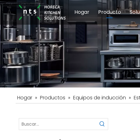
Hogar
Producto
Solu
Equipos de coci
Esc
Hot
Hogar
»
Productos
»
Equipos de inducción
»
Es