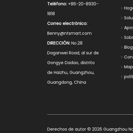
Teléfono:
+86-20-8930-
Hog
1818
Sol
Correo electrónico:
Apo
Benny@ntsmart.com
Sob
DIRECCIÓN:
No.28
Blog
Daganwei Road, al sur de
Con
Gongye Dadao, distrito
Mapa
de Haizhu, Guangzhou,
polí
Guangdong, China
​Derechos de autor ©
2026
Guangzhou Nan