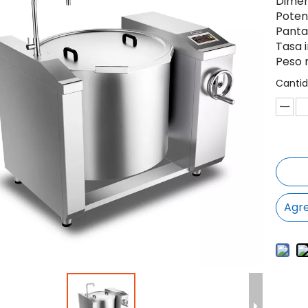
Dimen
Poten
Pantal
Tasa 
Peso 
Cantid
Agre