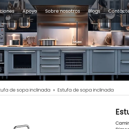
ciones
Apoyo
Sobre nosotros
Blogs
Contáct
na modulares
uelas y educación
Servicio
Equipos de Concesión
Introducción de la empresa
Comedor del personal
Preguntas fre
Equipo de
Hist
eles
Equipo de preparación de alimentos
Equipo de panadería
Restaurante y comida rápid
Equipo de
Equipos de fabricación de acero inoxidable
tufa de sopa inclinada
»
Estufa de sopa inclinada
Est
Camin