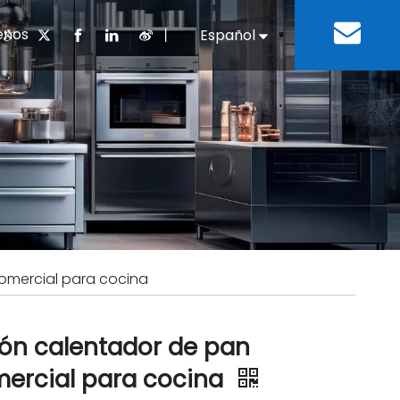
enos
丨
Español
English
cuentes
 cocina chino
oria del desarrollo
Negocios e Industria
Descargar
Equipos de refrigeración
Residencias de ancian
a
 bebidas
Equipo para lavar platos
omercial para cocina
ón calentador de pan
ercial para cocina