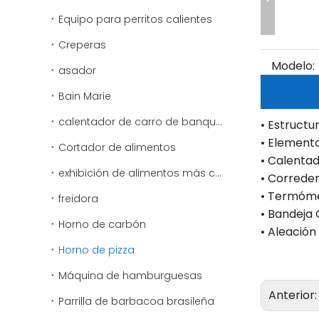
Equipo para perritos calientes
Creperas
Modelo:
asador
Bain Marie
calentador de carro de banquete
• Estructu
• Elemento
Cortador de alimentos
• Calenta
exhibición de alimentos más cálido
• Correde
• Termóme
freidora
• Bandeja 
Horno de carbón
• Aleación
Horno de pizza
Máquina de hamburguesas
Anterior
Parrilla de barbacoa brasileña