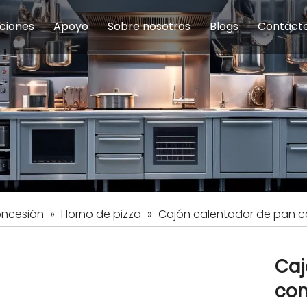
ciones
Apoyo
Sobre nosotros
Blogs
Contáct
na modulares
uelas y educación
Servicio
Equipos de Concesión
Introducción de la empresa
Comedor del personal
Preguntas fre
Equipo de
Hist
eles
Equipo de preparación de alimentos
Equipo de panadería
Restaurante y comida rápid
Equipo de
Equipos de fabricación de acero inoxidable
oncesión
»
Horno de pizza
»
Cajón calentador de pan c
Caj
com