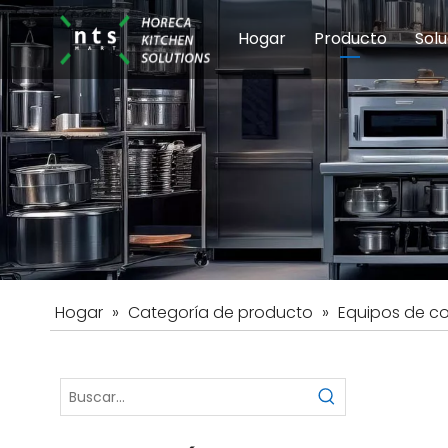
Hogar
Producto
Solu
Equipos de coci
Esc
Hot
Hogar
»
Categoría de producto
»
Equipos de c