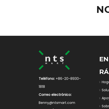
N
EN
RÁ
Teléfono:
+86-20-8930-
Hog
1818
Sol
Correo electrónico:
Apo
Benny@ntsmart.com
Sob