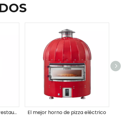
ADOS
Horno de pizza a gas para restaurante
El mejor horno de pizza eléctrico
Horno de