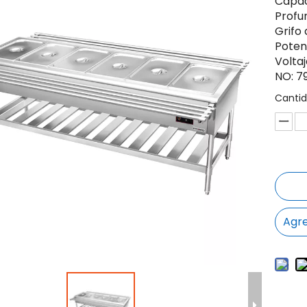
Capac
Profu
Grifo 
Poten
Volta
NO: 7
Cantid
Agre