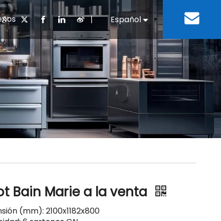
enos
丨
Español
English
cuentes
 cocina chino
oria del desarrollo
Negocios e Industria
Descargar
Equipos de refrigeración
Residencias de ancian
a
 bebidas
Equipo para lavar platos
ot Bain Marie a la venta
sión (mm): 2100x1182x800