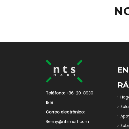
N
EN
RÁ
Teléfono:
+86-20-8930-
Hog
1818
Sol
Correo electrónico:
Apo
Benny@ntsmart.com
Sob