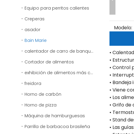
Equipo para perritos calientes
Creperas
Modelo:
asador
Bain Marie
calentador de carro de banquete
• Calentad
• Estructu
Cortador de alimentos
• Control 
exhibición de alimentos más cálido
• Interrup
• Bandeja 
freidora
• Viene c
Horno de carbón
• Los alim
• Grifo de
Horno de pizza
• Termost
Máquina de hamburguesas
• Stand d
Parrilla de barbacoa brasileña
• Las guía