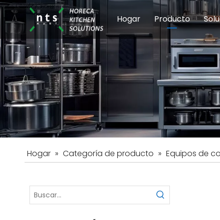
Hogar
Producto
Solu
Equipos de coci
Esc
Hot
Hogar
»
Categoría de producto
»
Equipos de c