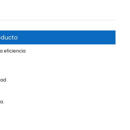
oducto
 eficiencia
dad
a.