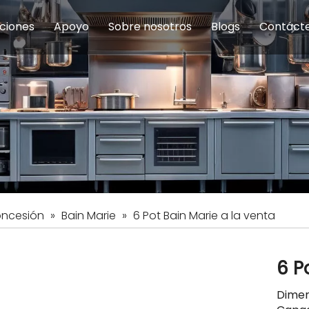
ciones
Apoyo
Sobre nosotros
Blogs
Contáct
na modulares
uelas y educación
Servicio
Equipos de Concesión
Introducción de la empresa
Comedor del personal
Preguntas fre
Equipo de
Hist
eles
Equipo de preparación de alimentos
Equipo de panadería
Restaurante y comida rápid
Equipo de
Equipos de fabricación de acero inoxidable
oncesión
»
Bain Marie
»
6 Pot Bain Marie a la venta
6 P
Dimen