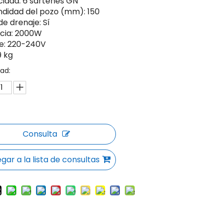
idad: 6 sartenes GN
ndidad del pozo (mm): 150
de drenaje: Sí
cia: 2000W
je: 220-240V
9 kg
ad:
Consulta
gar a la lista de consultas