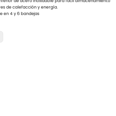
inferior de acero inoxidable para fácil almacenamiento
res de calefacción y energía.
le en 4 y 6 bandejas
: