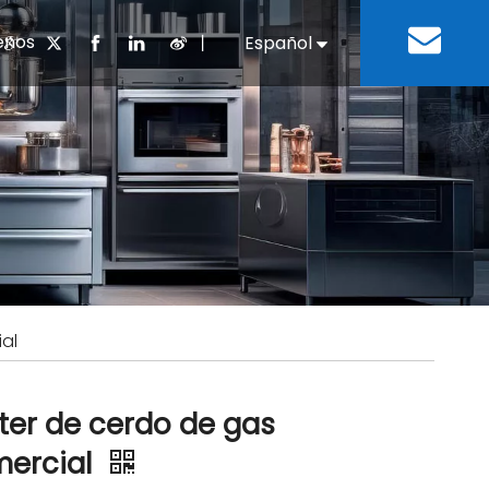
enos
丨
Español
English
cuentes
 cocina chino
oria del desarrollo
Negocios e Industria
Descargar
Equipos de refrigeración
Residencias de ancian
a
 bebidas
Equipo para lavar platos
al
ter de cerdo de gas
ercial