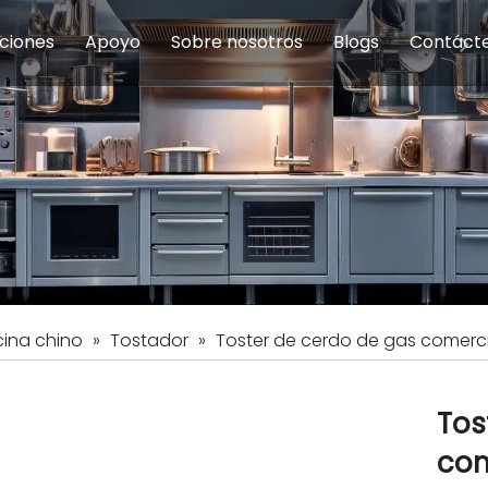
ciones
Apoyo
Sobre nosotros
Blogs
Contáct
na modulares
uelas y educación
Servicio
Equipos de Concesión
Introducción de la empresa
Comedor del personal
Preguntas fre
Equipo de
Hist
eles
Equipo de preparación de alimentos
Equipo de panadería
Restaurante y comida rápid
Equipo de
Equipos de fabricación de acero inoxidable
ina chino
»
Tostador
»
Toster de cerdo de gas comerci
Tos
com