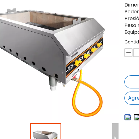
Dimen
Poder
Presi
Peso 
Equip
Cantid
Agre