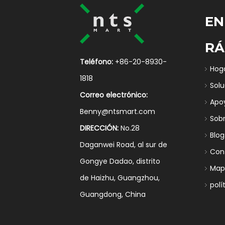
EN
RÁ
Teléfono:
+86-20-8930-
Hog
1818
Sol
Correo electrónico:
Apo
Benny@ntsmart.com
Sob
DIRECCIÓN:
No.28
Blog
Daganwei Road, al sur de
Con
Gongye Dadao, distrito
Mapa
de Haizhu, Guangzhou,
polí
Guangdong, China