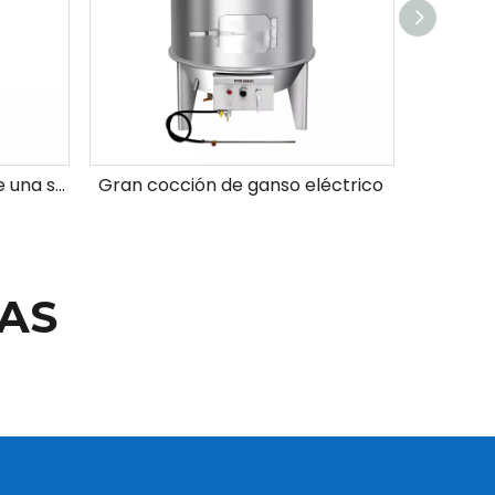
Tostador de pato de gas de una sola capa
Gran cocción de ganso eléctrico
AS