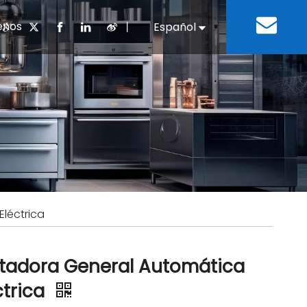
enos
丨
Español
English
cuentes
 cocina chino
oria del desarrollo
Negocios e Industria
Descargar
Equipos de refrigeración
Residencias de ancian
a
 bebidas
Equipo para lavar platos
léctrica
tadora General Automática
ctrica