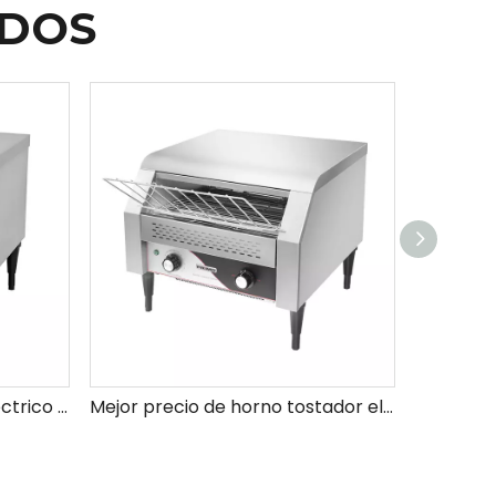
ADOS
Mejor tostadora de pan eléctrico con calificación a la venta
Mejor precio de horno tostador eléctrico de encimera