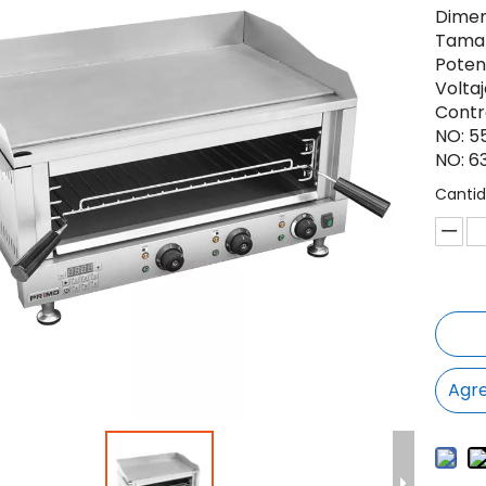
Dimen
Tamañ
Poten
Voltaj
Contr
NO: 5
NO: 6
Cantid
Agre