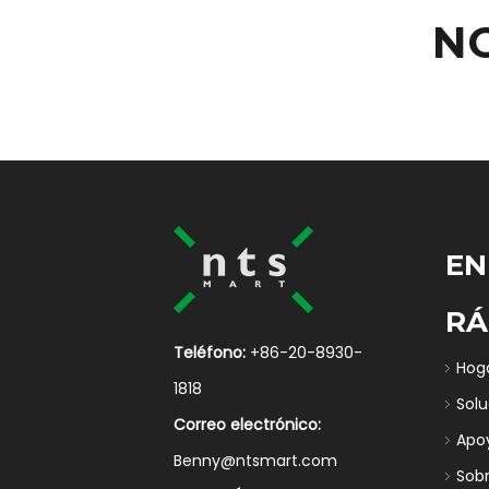
N
EN
RÁ
Teléfono:
+86-20-8930-
Hog
1818
Sol
Correo electrónico:
Apo
Benny@ntsmart.com
Sob