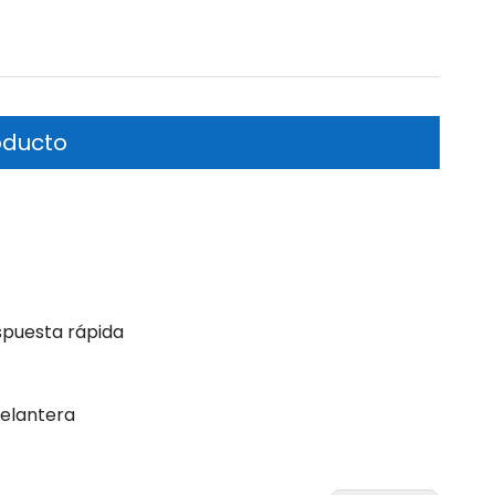
oducto
spuesta rápida
delantera