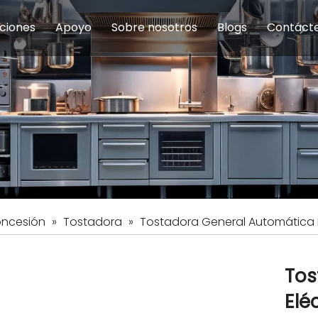
ciones
Apoyo
Sobre nosotros
Blogs
Contáct
na modulares
uelas y educación
Servicio
Equipos de Concesión
Introducción de la empresa
Comedor del personal
Preguntas fre
Equipo de
Hist
eles
Equipo de preparación de alimentos
Equipo de panadería
Restaurante y comida rápid
Equipo de
Equipos de fabricación de acero inoxidable
oncesión
»
Tostadora
»
Tostadora General Automática E
Tos
Elé