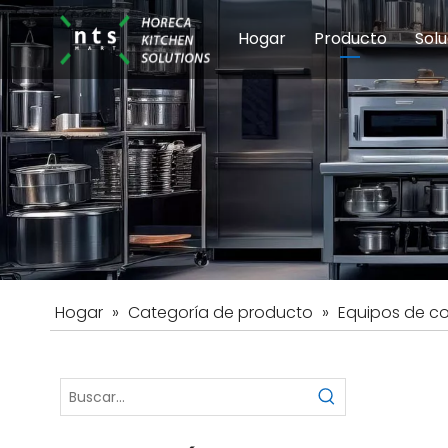
Hogar
Producto
Solu
Equipos de coci
Esc
Hot
Hogar
»
Categoría de producto
»
Equipos de c