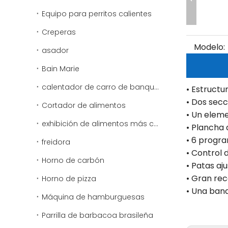
Equipo para perritos calientes
Creperas
Modelo:
asador
Bain Marie
calentador de carro de banquete
• Estructu
• Dos sec
Cortador de alimentos
• Un elem
exhibición de alimentos más cálido
• Plancha
• 6 progr
freidora
• Control 
Horno de carbón
• Patas aj
• Gran rec
Horno de pizza
• Una band
Máquina de hamburguesas
Parrilla de barbacoa brasileña