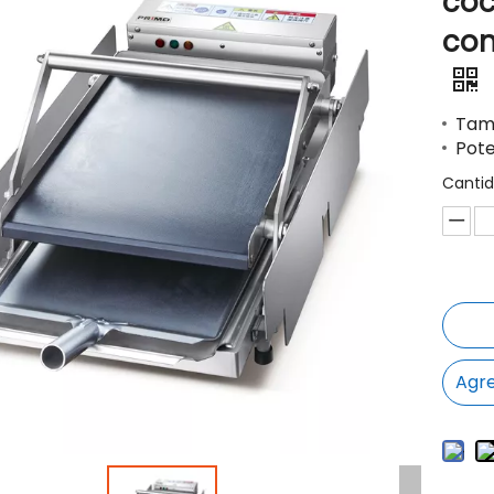
coc
con
Tam
Pot
Cantid
Agre