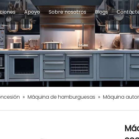
ciones
Apoyo
Sobre nosotros
Blogs
Contáct
na modulares
uelas y educación
Servicio
Equipos de Concesión
Introducción de la empresa
Comedor del personal
Preguntas fre
Equipo de
Hist
eles
Equipo de preparación de alimentos
Equipo de panadería
Restaurante y comida rápid
Equipo de
Equipos de fabricación de acero inoxidable
oncesión
»
Máquina de hamburguesas
»
Máquina autom
Máq