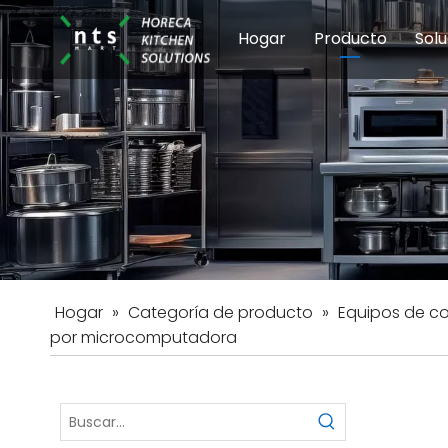
Hogar
Producto
Solu
Equipos de coci
Esc
Hot
Hogar
»
Categoría de producto
»
Equipos de c
por microcomputadora