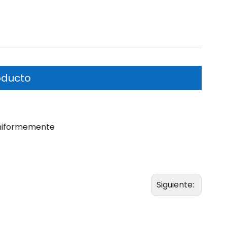
oducto
 uniformemente
Siguiente: