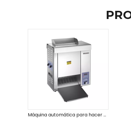
PRO
Máquina automática para hacer hamburguesas con ahorro de energía y pantalla de aislamiento térmico a la venta