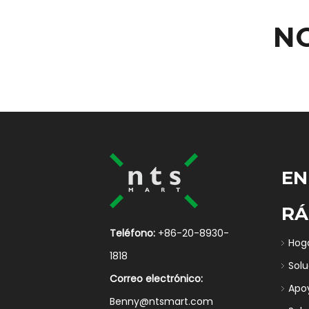
N
EN
RÁ
Teléfono:
+86-20-8930-
Hog
1818
Sol
Correo electrónico:
Apo
Benny@ntsmart.com