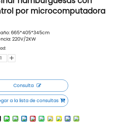
inar hamburguesas con
trol por microcomputadora
año: 665*405*345cm
encia: 220V/2KW
ad:
Consulta
gar a la lista de consultas