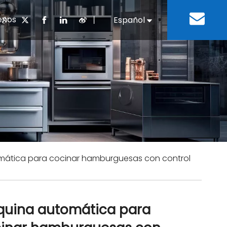
enos
丨
Español
English
cuentes
 cocina chino
oria del desarrollo
Negocios e Industria
Descargar
Equipos de refrigeración
Residencias de ancian
a
 bebidas
Equipo para lavar platos
ática para cocinar hamburguesas con control
uina automática para