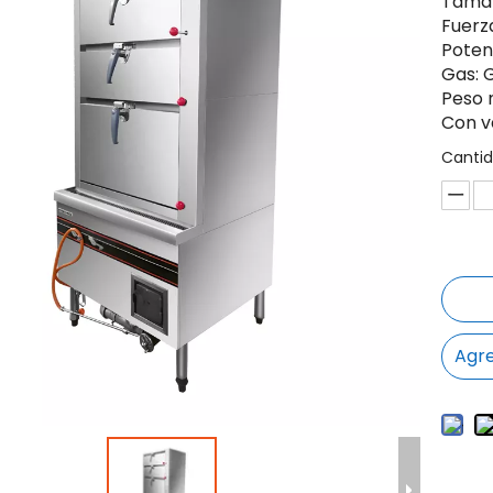
Tamañ
Fuerz
Poten
Gas: 
Peso 
Con v
Cantid
Agre