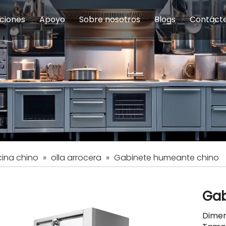
ciones
Apoyo
Sobre nosotros
Blogs
Contáct
na modulares
uelas y educación
Servicio
Equipos de Concesión
Introducción de la empresa
Comedor del personal
Preguntas fre
Equipo de
Hist
eles
Equipo de preparación de alimentos
Equipo de panadería
Restaurante y comida rápid
Equipo de
Equipos de fabricación de acero inoxidable
ina chino
»
olla arrocera
»
Gabinete humeante chino
Gab
Dimen