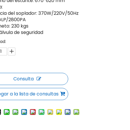
o del estante: 670*620 mm
a:
cia del soplador: 370W/220V/50Hz
GLP/2800PA
neto: 230 kgs
álvula de seguridad
ad:
Consulta
gar a la lista de consultas