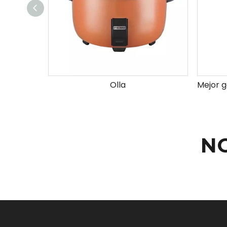
Olla
N