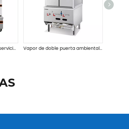
Cocina de arroz de gas de servicio pesado (24 trama)
Vapor de doble puerta ambiental de gas con gabinete
AS