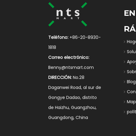
EN
RÁ
Teléfono:
+86-20-8930-
Hog
1818
Sol
Correo electrónico:
Apo
Benny@ntsmart.com
Sob
DIRECCIÓN:
No.28
Blog
Daganwei Road, al sur de
Con
Gongye Dadao, distrito
Mapa
de Haizhu, Guangzhou,
polí
Guangdong, China