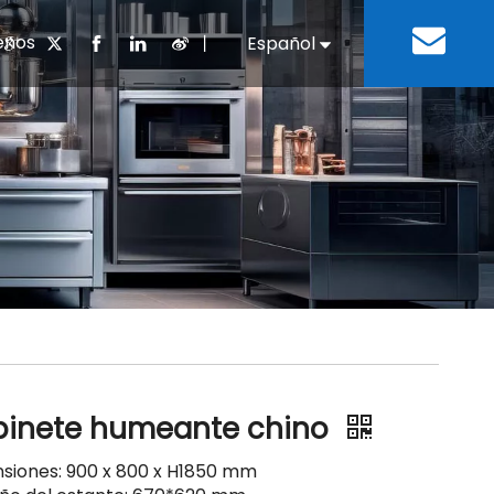
enos
丨
Español
English
cuentes
 cocina chino
oria del desarrollo
Negocios e Industria
Descargar
Equipos de refrigeración
Residencias de ancian
a
 bebidas
Equipo para lavar platos
inete humeante chino
siones: 900 x 800 x H1850 mm