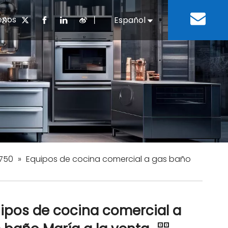
enos
丨
Español
English
cuentes
 cocina chino
oria del desarrollo
Negocios e Industria
Descargar
Equipos de refrigeración
Residencias de ancian
a
 bebidas
Equipo para lavar platos
 750
»
Equipos de cocina comercial a gas baño
ipos de cocina comercial a