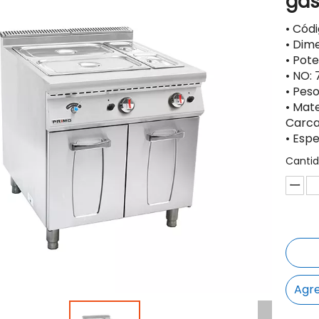
gas
• Cód
• Dim
• Pot
• NO: 
• Peso
• Mate
Carca
• Esp
Cantid
Agre