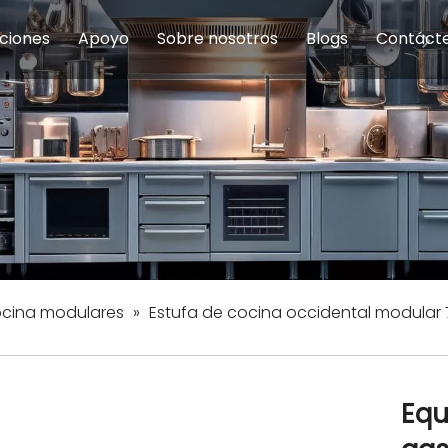
ciones
Apoyo
Sobre nosotros
Blogs
Contáct
na modulares
uelas y educación
Servicio
Equipos de Concesión
Introducción de la empresa
Comedor del personal
Preguntas fre
Equipo de
Hist
eles
Equipo de preparación de alimentos
Equipo de panadería
Restaurante y comida rápid
Equipo de
Equipos de fabricación de acero inoxidable
ocina modulares
»
Estufa de cocina occidental modular
Equ