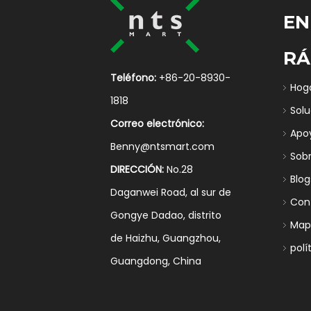
EN
RÁ
Teléfono:
+86-20-8930-
Hog
1818
Sol
Correo electrónico:
Apo
Benny@ntsmart.com
Sob
DIRECCIÓN:
No.28
Blog
Daganwei Road, al sur de
Con
Gongye Dadao, distrito
Mapa
de Haizhu, Guangzhou,
polí
Guangdong, China