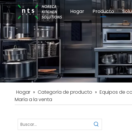
Hogar
Producto
Solu
Equipos de coci
Esc
Hot
Hogar
»
Categoría de producto
»
Equipos de c
María a la venta