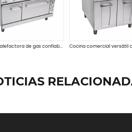
Placa calefactora de gas confiable con ajustes de calor ajustables para una cocción versátil
OTICIAS RELACIONAD