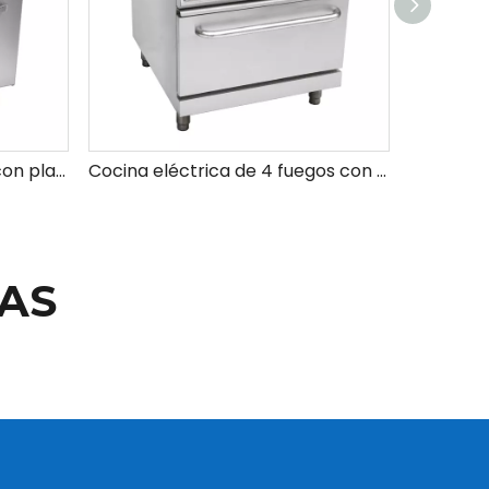
Cocina comercial versátil con placa calefactora a gas para cocinar y preparar comidas de manera eficiente
Cocina eléctrica de 4 fuegos con vitrocerámica y horno.
AS