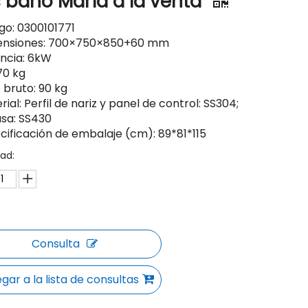
 baño María a la venta
igo: 0300101771
ensiones: 700×750×850+60 mm
encia: 6kW
70 kg
 bruto: 90 kg
rial: Perfil de nariz y panel de control: SS304;
sa: SS430
ecificación de embalaje (cm): 89*81*115
ad:
Consulta
gar a la lista de consultas