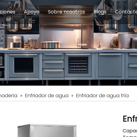
ciones
Apoyo
Sobre nosotros
Blogs
Contáct
na modulares
uelas y educación
Servicio
Equipos de Concesión
Introducción de la empresa
Comedor del personal
Preguntas fre
Equipo de
Hist
eles
Equipo de preparación de alimentos
Equipo de panadería
Restaurante y comida rápid
Equipo de
Equipos de fabricación de acero inoxidable
nadería
»
Enfriador de agua
»
Enfriador de agua fría
Enf
Capac