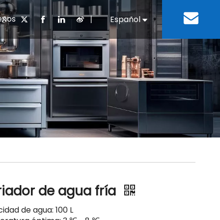
enos
丨
Español
English
cuentes
 cocina chino
oria del desarrollo
Negocios e Industria
Descargar
Equipos de refrigeración
Residencias de ancian
a
 bebidas
Equipo para lavar platos
riador de agua fría
idad de agua: 100 L