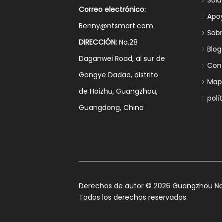
Sol
Correo electrónico:
Apo
Benny@ntsmart.com
Sob
DIRECCIÓN:
No.28
Blog
Daganwei Road, al sur de
Con
Gongye Dadao, distrito
Mapa
de Haizhu, Guangzhou,
polí
Guangdong, China
​Derechos de autor ©
2026
Guangzhou Nan
Todos los derechos reservados.