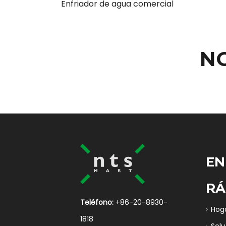
Enfriador de agua comercial
N
EN
RÁ
Teléfono:
+86-20-8930-
Hog
1818