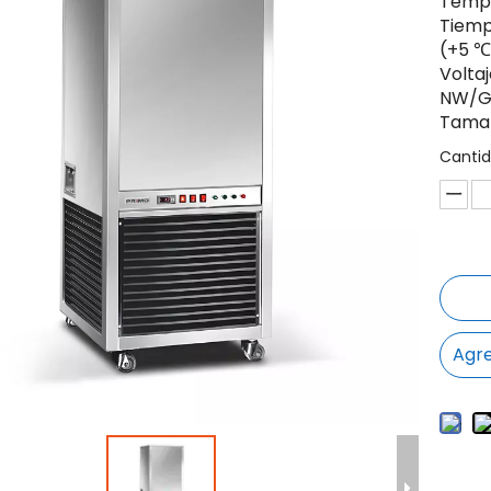
Tempe
Tiemp
(+5 ℃
Volta
NW/GW
Tamañ
Cantid
Agre