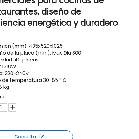
erciales para cocinas de
taurantes, diseño de
ciencia energética y duradero
sión (mm): 435x520x1025
o de la placa (mm): Max Dia 300
idad: 40 placas
: 1310W
je: 220-240V
 de temperatura 30-85 ° C
8 kg
ad:
Consulta