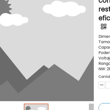
com
res
efi
Dimen
Tamañ
Capac
Poder
Volta
Rango
NW: 2
Cantid