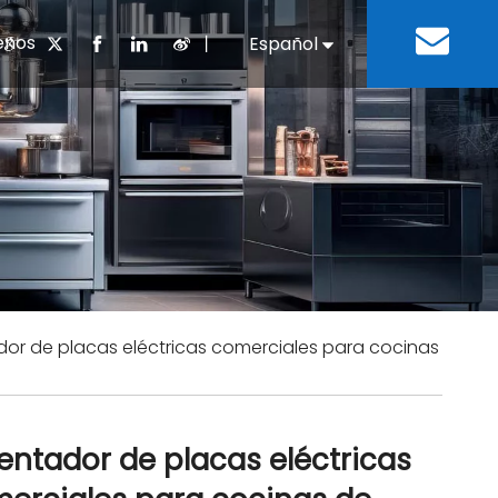
enos
丨
Español
English
cuentes
 cocina chino
oria del desarrollo
Negocios e Industria
Descargar
Equipos de refrigeración
Residencias de ancian
a
 bebidas
Equipo para lavar platos
or de placas eléctricas comerciales para cocinas
entador de placas eléctricas