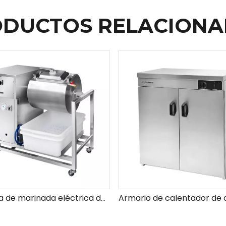
DUCTOS RELACION
Máquina de marinada eléctrica de Marinator de carne comercial para un marinador eléctrico de acero inoxidable rápido e incluso saborizante de acero inoxidable