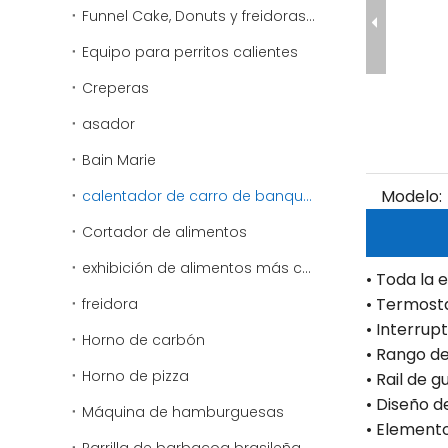
Funnel Cake, Donuts y freidoras especiales
Equipo para perritos calientes
Creperas
asador
Bain Marie
Modelo:
calentador de carro de banquete
Cortador de alimentos
exhibición de alimentos más cálido
• Toda la 
• Termost
freidora
• Interru
Horno de carbón
• Rango de
Horno de pizza
• Rail de 
• Diseño 
Máquina de hamburguesas
• Element