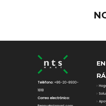
N
EN
RÁ
Teléfono:
+86-20-8930-
Hog
1818
Sol
Correo electrónico:
Apo
Benny@ntsmart.com