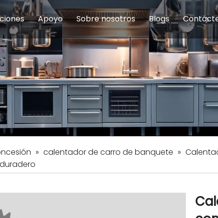
ciones
Apoyo
Sobre nosotros
Blogs
Contáct
na modulares
uelas y educación
Servicio
Equipos de Concesión
Introducción de la empresa
Comedor del personal
Preguntas fre
Equipo de
Hist
eles
Equipo de preparación de alimentos
Equipo de panadería
Restaurante y comida rápid
Equipo de
Equipos de fabricación de acero inoxidable
oncesión
»
calentador de carro de banquete
»
Calentad
y duradero
Cal