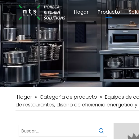
Hogar
Producto
Solu
Equipos de coci
Esc
Hot
Hogar
»
Categoría de producto
»
Equipos de c
de restaurantes, diseño de eficiencia energética 