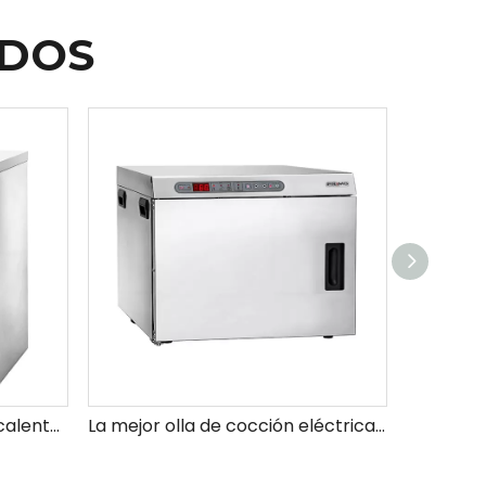
ADOS
Armario de calentador de calentamiento de armario caliente Armario calentador
La mejor olla de cocción eléctrica eléctrica comercial de gran capacidad eficiente y duradera para uso comercial y profesional