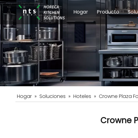
Hogar
Producto
Solu
Equipos de coci
Esc
Hot
Hogar
»
Soluciones
»
Hoteles
»
Crowne Plaza F
Crowne P