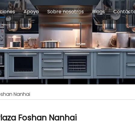
ciones
Apoyo
Sobre nosotros
Blogs
Contáct
na modulares
uelas y educación
Servicio
Equipos de Concesión
Introducción de la empresa
Comedor del personal
Preguntas fre
Equipo de
Hist
eles
Equipo de preparación de alimentos
Equipo de panadería
Restaurante y comida rápid
Equipo de
Equipos de fabricación de acero inoxidable
oshan Nanhai
laza Foshan Nanhai