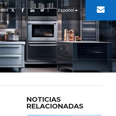
enos
丨
Español
English
cuentes
 cocina chino
oria del desarrollo
Negocios e Industria
Descargar
Equipos de refrigeración
Residencias de ancian
a
 bebidas
Equipo para lavar platos
NOTICIAS
RELACIONADAS