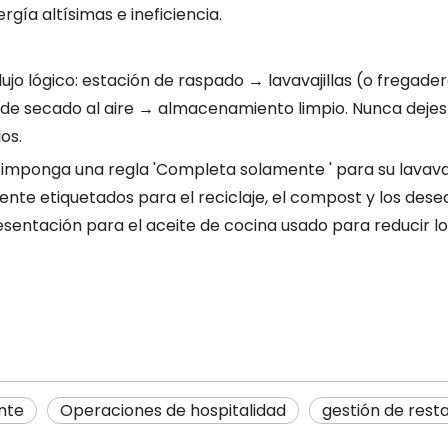
gía altísimas e ineficiencia.
lujo lógico: estación de raspado → lavavajillas (o fregade
e secado al aire → almacenamiento limpio. Nunca dejes 
os.
:
imponga una regla 'Completa solamente ' para su lavavaj
nte etiquetados para el reciclaje, el compost y los des
entación para el aceite de cocina usado para reducir lo
nte
Operaciones de hospitalidad
gestión de rest