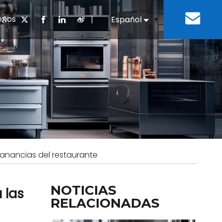
enos
丨
Español
English
cuentes
 cocina chino
oria del desarrollo
Negocios e Industria
Descargar
Equipos de refrigeración
Residencias de ancian
a
 bebidas
Equipo para lavar platos
ganancias del restaurante
NOTICIAS
 las
RELACIONADAS