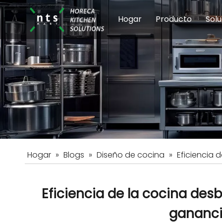
Hogar
Producto
Solu
Equipos de coci
Esc
Hot
Hogar
»
Blogs
»
Diseño de cocina
»
Eficiencia 
Eficiencia de la cocina des
gananci