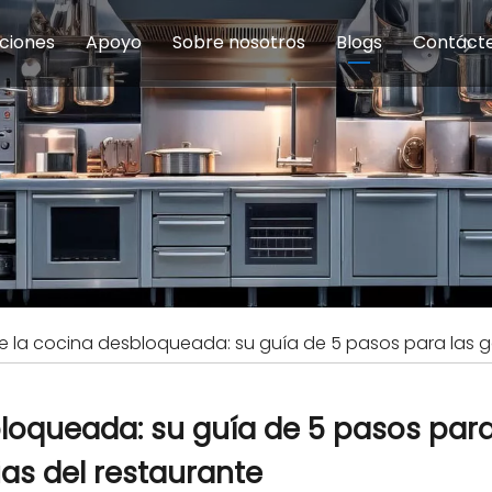
ciones
Apoyo
Sobre nosotros
Blogs
Contáct
na modulares
uelas y educación
Servicio
Equipos de Concesión
Introducción de la empresa
Comedor del personal
Preguntas fre
Equipo de
Hist
eles
Equipo de preparación de alimentos
Equipo de panadería
Restaurante y comida rápid
Equipo de
Equipos de fabricación de acero inoxidable
de la cocina desbloqueada: su guía de 5 pasos para las 
bloqueada: su guía de 5 pasos para
as del restaurante