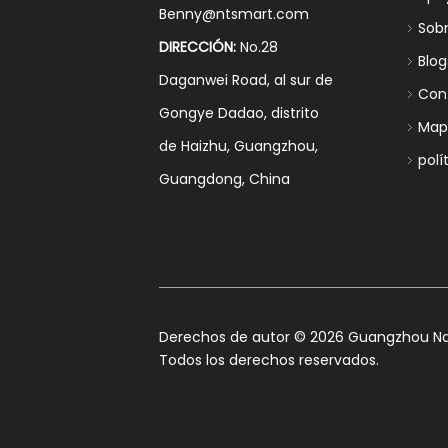
Benny@ntsmart.com
Sob
DIRECCIÓN:
No.28
Blog
Daganwei Road, al sur de
Con
Gongye Dadao, distrito
Mapa
de Haizhu, Guangzhou,
polí
Guangdong, China
​Derechos de autor ©
2026
Guangzhou Nan
Todos los derechos reservados.