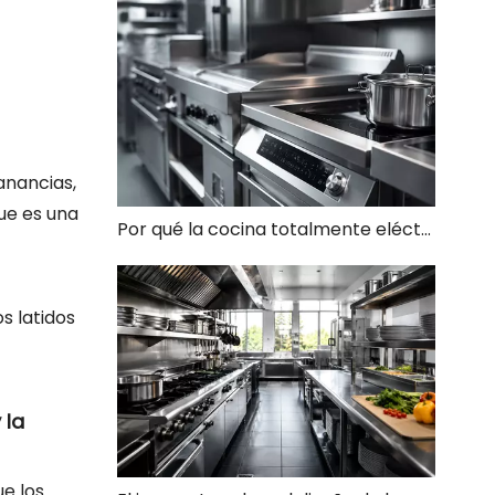
anancias,
ue es una
Por qué la cocina totalmente eléctrica ya no es opcional: es inevitable
s latidos
 la
ue los