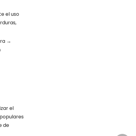
e el uso
rduras,
era →
n
zar el
 populares
e de