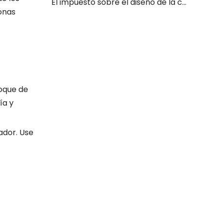
El impuesto sobre el diseño de la cocina: 4 errores de diseño que añaden un 20% a cada plato que sirves
onas
foque de
ía y
ador. Use