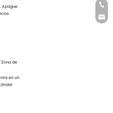
+86-20
e. Apague
icios
Benny@
 'Zona de
ente en un
stándar