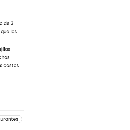
ro de 3
que los
illas
echos
s costos
aurantes